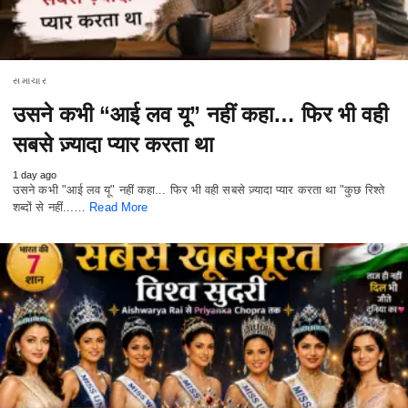
સમાચાર
उसने कभी “आई लव यू” नहीं कहा… फिर भी वही
सबसे ज़्यादा प्यार करता था
1 day ago
उसने कभी "आई लव यू" नहीं कहा... फिर भी वही सबसे ज़्यादा प्यार करता था "कुछ रिश्ते
शब्दों से नहीं...…
Read More