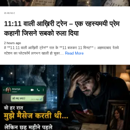
સમાચાર
11:11 वाली आख़िरी ट्रेन – एक रहस्यमयी प्रेम
कहानी जिसने सबको रुला दिया
2 hours ago
# **11:11 वाली आख़िरी ट्रेन** रात के **11 बजकर 11 मिनट**। अहमदाबाद रेलवे
स्टेशन का प्लेटफॉर्म लगभग खाली हो चुका…
Read More