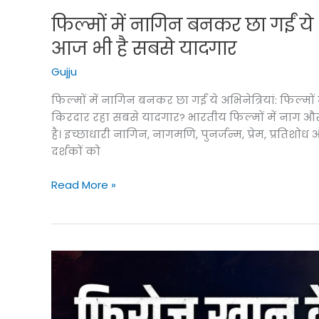
फिल्मों में नागिन बनकर छा गईं ये 6
आज भी है सबसे यादगार
Gujju
फिल्मों में नागिन बनकर छा गईं ये अभिनेत्रियां: फिल्मों
किरदार रहा सबसे यादगार? भारतीय फिल्मों में नाग 
है। इच्छाधारी नागिन, नागमणि, पुनर्जन्म, प्रेम, प्रतिशोध
दर्शकों को
फिल्मों
Read More »
में
नागिन
बनकर
छा
गईं
ये
6