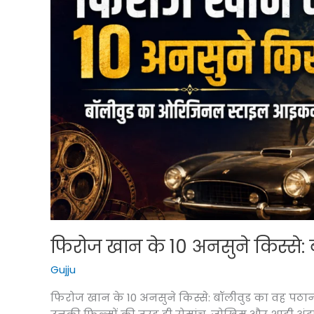
अभिनेत्रियां,
श्रीदेवी
का
किरदार
आज
भी
है
सबसे
यादगार
फिरोज खान के 10 अनसुने किस्से:
Gujju
फिरोज खान के 10 अनसुने किस्से: बॉलीवुड का वह पठान