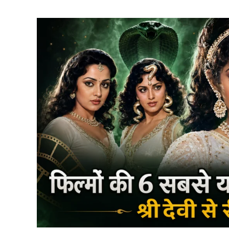
का
राशिफल:
वृषभ
समेत
इन
5
राशियों
को
मिलेगा
भाग्य
का
साथ,
पढ़ें
सभी
12
राशियों
का
भविष्यफल