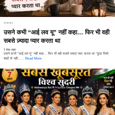
સમાચાર
उसने कभी “आई लव यू” नहीं कहा… फिर भी वही
सबसे ज़्यादा प्यार करता था
1 day ago
उसने कभी "आई लव यू" नहीं कहा... फिर भी वही सबसे ज़्यादा प्यार करता था "कुछ रिश्ते
शब्दों से नहीं...…
Read More