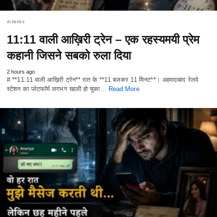
સમાચાર
11:11 वाली आख़िरी ट्रेन – एक रहस्यमयी प्रेम
कहानी जिसने सबको रुला दिया
2 hours ago
# **11:11 वाली आख़िरी ट्रेन** रात के **11 बजकर 11 मिनट**। अहमदाबाद रेलवे
स्टेशन का प्लेटफॉर्म लगभग खाली हो चुका…
Read More