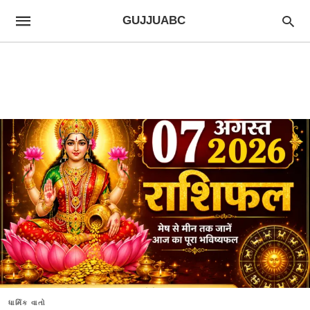
GUJJUABC
ધાર્મિક વાતો