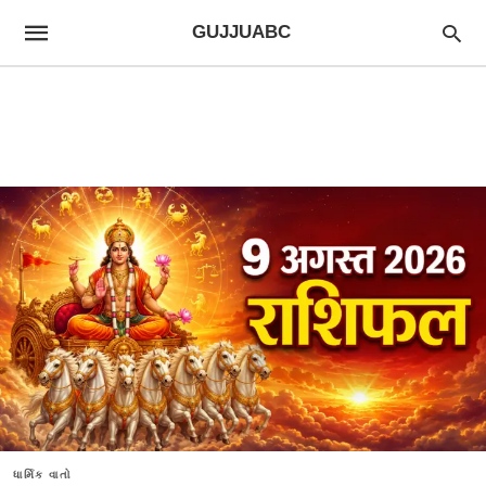
GUJJUABC
ધાર્મિક વાતો