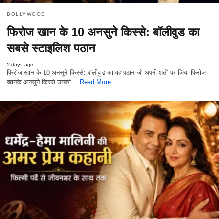
BOLLYWOOD
फिरोज खान के 10 अनसुने किस्से: बॉलीवुड का
सबसे स्टाइलिश पठान
2 days ago
फिरोज खान के 10 अनसुने किस्से: बॉलीवुड का वह पठान जो अपनी शर्तों पर जिया फिरोज
खानके अनसुने किस्से उनकी…
Read More