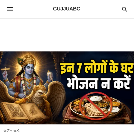
GUJJUABC
ધાર્મિક વાતો