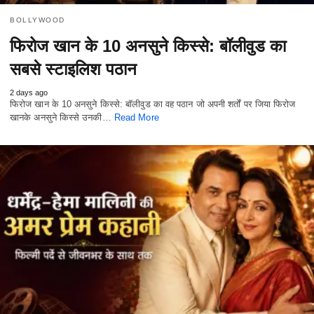
BOLLYWOOD
फिरोज खान के 10 अनसुने किस्से: बॉलीवुड का
सबसे स्टाइलिश पठान
2 days ago
फिरोज खान के 10 अनसुने किस्से: बॉलीवुड का वह पठान जो अपनी शर्तों पर जिया फिरोज
खानके अनसुने किस्से उनकी…
Read More