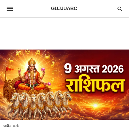
GUJJUABC
ધાર્મિક વાતો