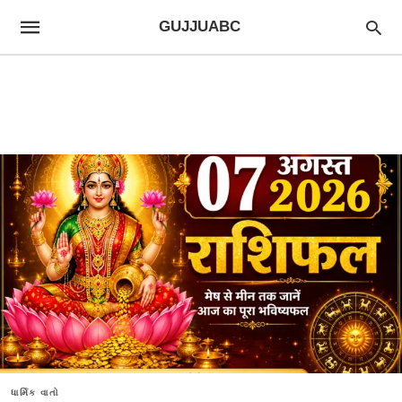
GUJJUABC
ધાર્મિક વાતો