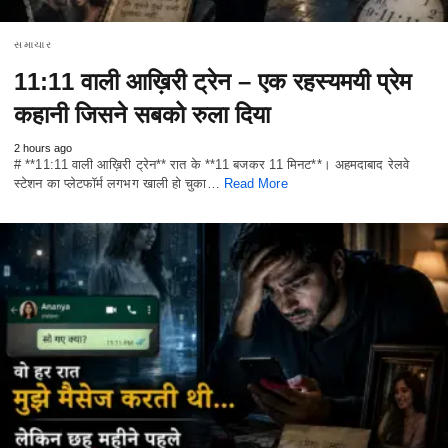
સમાચાર
11:11 वाली आख़िरी ट्रेन – एक रहस्यमयी प्रेम
कहानी जिसने सबको रुला दिया
2 hours ago
# **11:11 वाली आख़िरी ट्रेन** रात के **11 बजकर 11 मिनट**। अहमदाबाद रेलवे
स्टेशन का प्लेटफॉर्म लगभग खाली हो चुका…
Read More