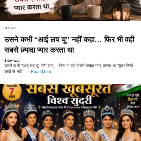
સમાચાર
उसने कभी “आई लव यू” नहीं कहा… फिर भी वही
सबसे ज़्यादा प्यार करता था
1 day ago
उसने कभी "आई लव यू" नहीं कहा... फिर भी वही सबसे ज़्यादा प्यार करता था "कुछ रिश्ते
शब्दों से नहीं...…
Read More