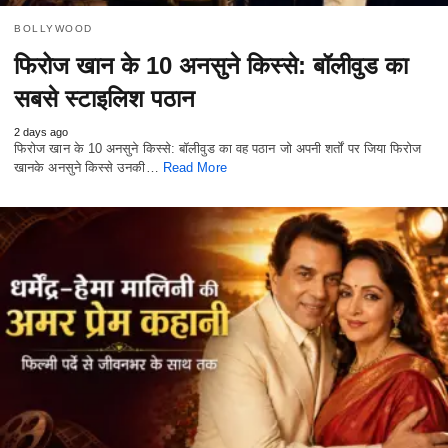
BOLLYWOOD
फिरोज खान के 10 अनसुने किस्से: बॉलीवुड का
सबसे स्टाइलिश पठान
2 days ago
फिरोज खान के 10 अनसुने किस्से: बॉलीवुड का वह पठान जो अपनी शर्तों पर जिया फिरोज
खानके अनसुने किस्से उनकी…
Read More