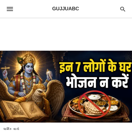
GUJJUABC
ધાર્મિક વાતો