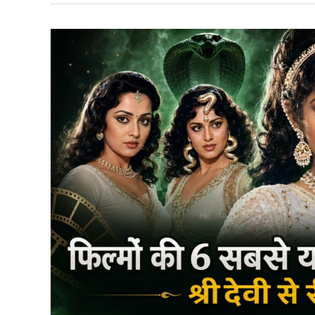
का
राशिफल:
वृषभ
समेत
इन
5
राशियों
को
मिलेगा
भाग्य
का
साथ,
पढ़ें
सभी
12
राशियों
का
भविष्यफल