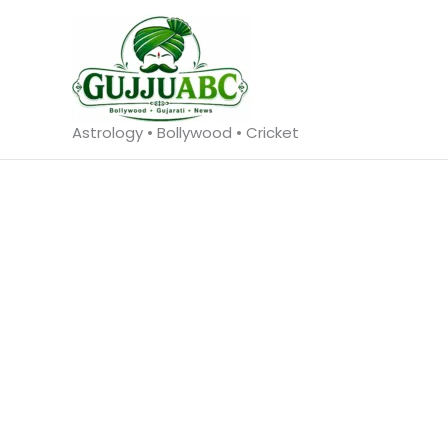
Skip
to
content
Astrology • Bollywood • Cricket