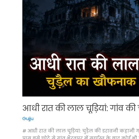
भोजन
—
जानिए
गरुड़
पुराण
की
सीख
आधी रात की लाल चूड़ियां: गांव क
Gujju
# आधी रात की लाल चूड़ियां: चुड़ैल की डरावनी कहानी
पास बसे छोटे से गांव भैरवपुर में सूर्यास्त के बाद कोई भी