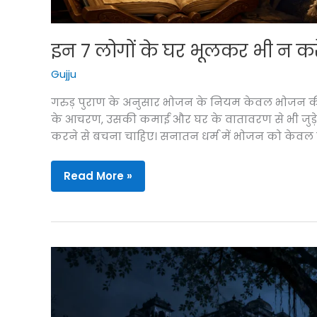
इन 7 लोगों के घर भूलकर भी न क
Gujju
गरुड़ पुराण के अनुसार भोजन के नियम केवल भोजन की शुद
के आचरण, उसकी कमाई और घर के वातावरण से भी जुड़े ह
करने से बचना चाहिए। सनातन धर्म में भोजन को केवल 
इन
Read More »
7
लोगों
के
घर
भूलकर
भी
न
करें