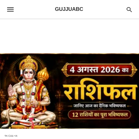
GUJJUABC
અધ્યાત્મ