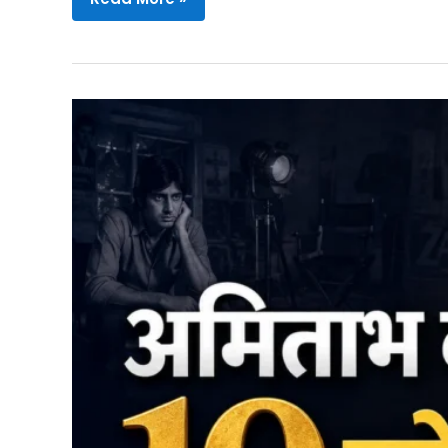
और
हेमा
मालिनी
की
प्रेम
कहानी:
फिल्मी
पर्दे
से
जीवनभर
के
साथ
तक