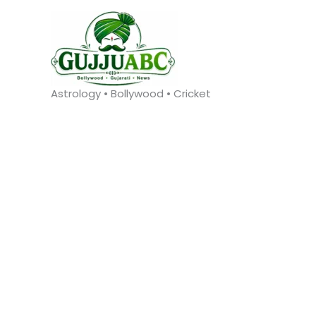
Skip
to
content
Astrology • Bollywood • Cricket