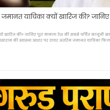
म जमानत याचिका क्यों खारिज की? जानिए क
 खारिज की? जानिए पूरा मामला देश की सबसे चर्चित कानूनी खबरों में
आसाराम की स्वास्थ्य आधार पर दायर अंतरिम जमानत याचिका फिलह