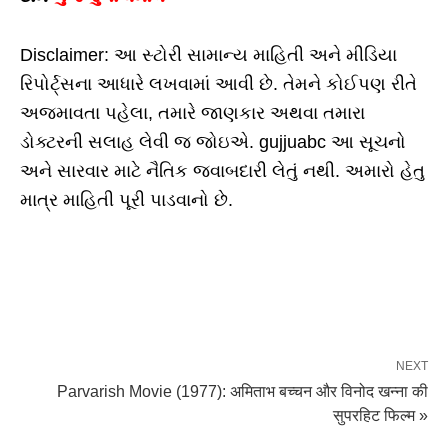
Disclaimer: આ સ્ટોરી સામાન્ય માહિતી અને મીડિયા
રિપોર્ટ્સના આધારે લખવામાં આવી છે. તેમને કોઈપણ રીતે
અજમાવતા પહેલા, તમારે જાણકાર અથવા તમારા
ડોક્ટરની સલાહ લેવી જ જોઇએ. gujjuabc આ સૂચનો
અને સારવાર માટે નૈતિક જવાબદારી લેતું નથી. અમારો હેતુ
માત્ર માહિતી પૂરી પાડવાનો છે.
NEXT
Parvarish Movie (1977): अमिताभ बच्चन और विनोद खन्ना की
सुपरहिट फिल्म »