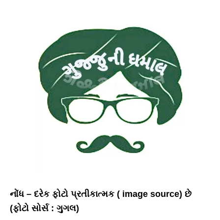
નોંધ – દરેક ફોટો પ્રતીકાત્મક ( image source) છે
(ફોટો સોર્સ : ગુગલ)