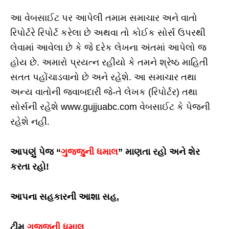
આ વેબસાઈટ પર આપેલી તમામ સમાચાર અને વાતો
રિપોર્ટરે રિપોર્ટ કરેલા છે અથવા તો કોઈક સોર્સ ઉપરથી
લેવામાં આવેલા છે કે જે દરેક લેખના અંતમાં આપેલો જ
હોય છે. અમારો પ્રયત્ન રહીયો કે તમને શ્રેષ્ઠ માહિતી
સતત પહોંચાડવાનો છે અને રહેશે. આ સમાચાર તથા
અન્ય વાતોની જવાબદારી જે-તે લેખક (રિપોર્ટર) તથા
સોર્સની રહેશે www.gujjuabc.com વેબસાઈટ કે પેજની
રહેશે નહીં.
આપણું પેજ “
ગુજ્જુની ધમાલ
” માણતા રહો અને શેર
કરતા રહો!
આપના સહકારની આશા સહ,
ટીમ
ગુજ્જુની ધમાલ