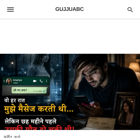
GUJJUABC
ધાર્મિક વાતો