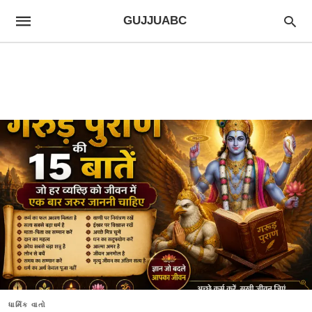
GUJJUABC
ધાર્મિક વાતો