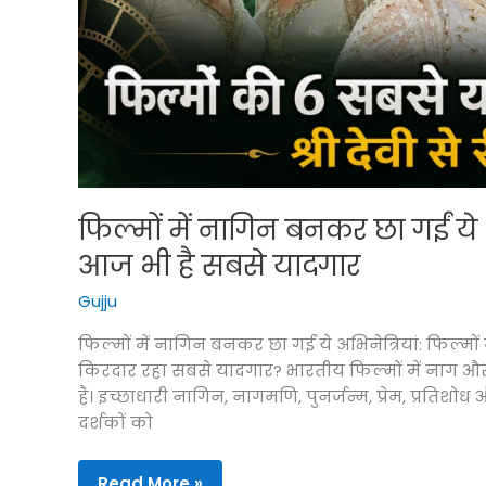
पढ़ें
सभी
12
राशियों
का
भविष्यफल
फिल्मों में नागिन बनकर छा गईं ये 6
आज भी है सबसे यादगार
Gujju
फिल्मों में नागिन बनकर छा गईं ये अभिनेत्रियां: फिल्मों
किरदार रहा सबसे यादगार? भारतीय फिल्मों में नाग 
है। इच्छाधारी नागिन, नागमणि, पुनर्जन्म, प्रेम, प्रतिशोध
दर्शकों को
फिल्मों
Read More »