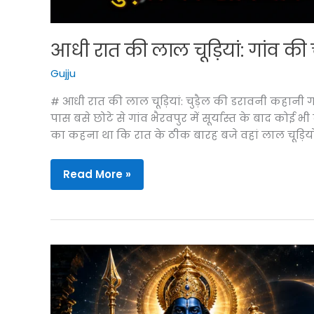
आधी रात की लाल चूड़ियां: गांव क
Gujju
# आधी रात की लाल चूड़ियां: चुड़ैल की डरावनी कहानी
पास बसे छोटे से गांव भैरवपुर में सूर्यास्त के बाद कोई भी
का कहना था कि रात के ठीक बारह बजे वहां लाल चूड़ियों
आधी
Read More »
रात
की
लाल
चूड़ियां:
गांव
की
चुड़ैल
का