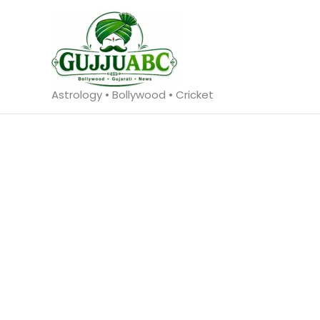
Skip
to
content
Astrology • Bollywood • Cricket