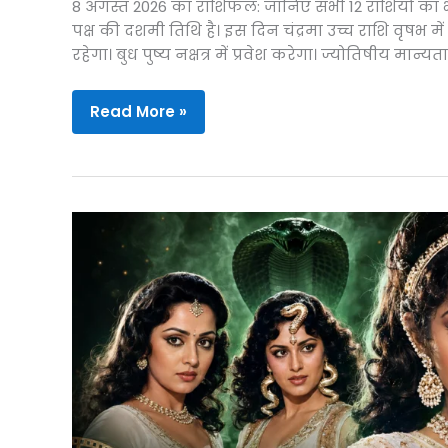
8 अगस्त 2026 का राशिफल: जानिए सभी 12 राशियों का 
पक्ष की दशमी तिथि है। इस दिन चंद्रमा उच्च राशि वृषभ मे
रहेगा। बुध पुष्य नक्षत्र में प्रवेश करेगा। ज्योतिषीय मान
8
Read More »
अगस्त
2026
का
राशिफल:
वृषभ
समेत
इन
5
राशियों
को
मिलेगा
भाग्य
का
साथ,