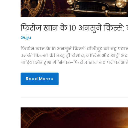
फिरोज खान के 10 अनसुने किस्से:
Gujju
फिरोज खान के 10 अनसुने किस्से: बॉलीवुड का वह पठान
उनकी फिल्मों की तरह ही रोमांच, जोखिम और शाही अंदाज से
गाड़ियां और हाथ में सिगार—फिरोज खान जब पर्दे पर आते
फिरोज
Read More »
खान
के
10
अनसुने
किस्से:
बॉलीवुड
का