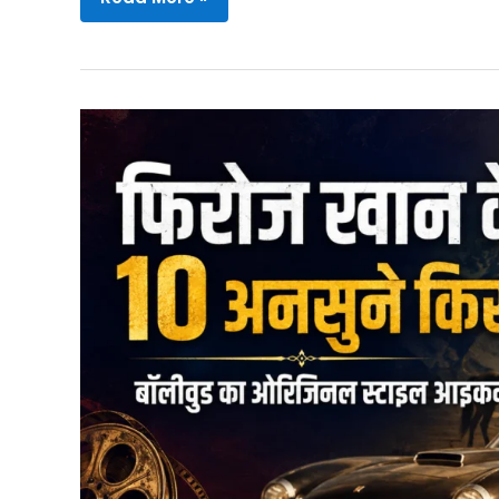
में
नागिन
बनकर
छा
गईं
ये
6
अभिनेत्रियां,
श्रीदेवी
का
किरदार
आज
भी
है
सबसे
यादगार