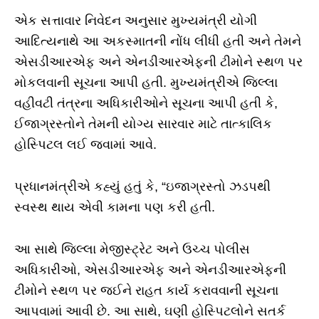
એક સત્તાવાર નિવેદન અનુસાર મુખ્યમંત્રી યોગી
આદિત્યનાથે આ અકસ્માતની નોંધ લીધી હતી અને તેમને
એસડીઆરએફ અને એનડીઆરએફની ટીમોને સ્થળ પર
મોકલવાની સૂચના આપી હતી. મુખ્યમંત્રીએ જિલ્લા
વહીવટી તંત્રના અધિકારીઓને સૂચના આપી હતી કે,
ઈજાગ્રસ્તોને તેમની યોગ્ય સારવાર માટે તાત્કાલિક
હોસ્પિટલ લઈ જવામાં આવે.
પ્રધાનમંત્રીએ કહ્યું હતું કે, “ઇજાગ્રસ્તો ઝડપથી
સ્વસ્થ થાય એવી કામના પણ કરી હતી.
આ સાથે જિલ્લા મેજીસ્ટ્રેટ અને ઉચ્ચ પોલીસ
અધિકારીઓ, એસડીઆરએફ અને એનડીઆરએફની
ટીમોને સ્થળ પર જઈને રાહત કાર્ય કરાવવાની સૂચના
આપવામાં આવી છે. આ સાથે, ઘણી હોસ્પિટલોને સતર્ક