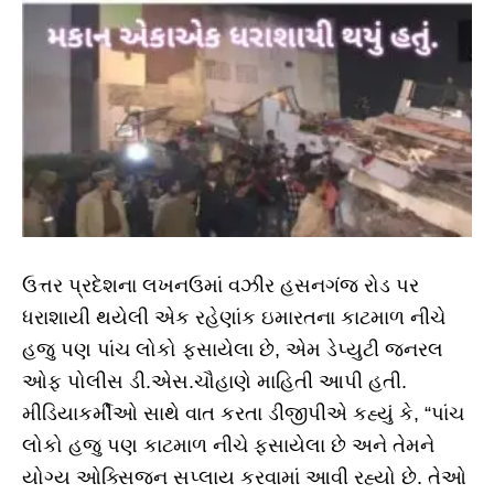
ઉત્તર પ્રદેશના લખનઉમાં વઝીર હસનગંજ રોડ પર
ધરાશાયી થયેલી એક રહેણાંક ઇમારતના કાટમાળ નીચે
હજુ પણ પાંચ લોકો ફસાયેલા છે, એમ ડેપ્યુટી જનરલ
ઓફ પોલીસ ડી.એસ.ચૌહાણે માહિતી આપી હતી.
મીડિયાકર્મીઓ સાથે વાત કરતા ડીજીપીએ કહ્યું કે, “પાંચ
લોકો હજુ પણ કાટમાળ નીચે ફસાયેલા છે અને તેમને
યોગ્ય ઓક્સિજન સપ્લાય કરવામાં આવી રહ્યો છે. તેઓ