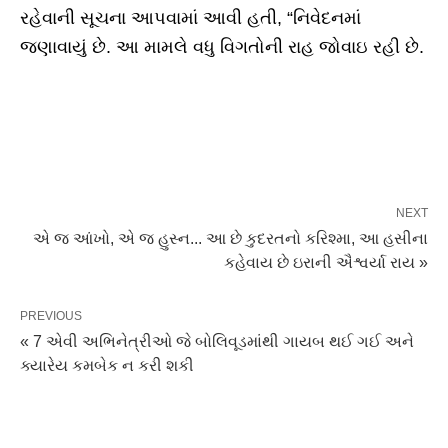
રહેવાની સૂચના આપવામાં આવી હતી, “નિવેદનમાં
જણાવાયું છે. આ મામલે વધુ વિગતોની રાહ જોવાઇ રહી છે.
NEXT
એ જ આંખો, એ જ હુસ્ન... આ છે કુદરતનો કરિશ્મા, આ હસીના
કહેવાય છે ઇરાની ઐશ્વર્યા રાય »
PREVIOUS
« 7 એવી અભિનેત્રીઓ જે બોલિવૂડમાંથી ગાયબ થઈ ગઈ અને
ક્યારેય કમબેક ન કરી શકી