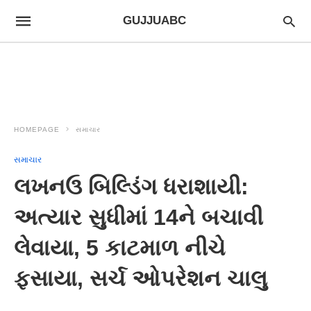
GUJJUABC
HOMEPAGE
સમાચાર
સમાચાર
લખનઉ બિલ્ડિંગ ધરાશાયી:
અત્યાર સુધીમાં 14ને બચાવી
લેવાયા, 5 કાટમાળ નીચે
ફસાયા, સર્ચ ઓપરેશન ચાલુ