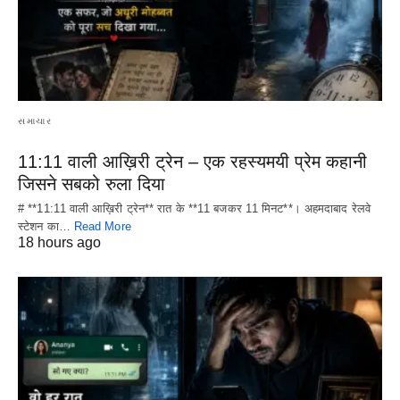
સમાચાર
11:11 वाली आख़िरी ट्रेन – एक रहस्यमयी प्रेम कहानी
जिसने सबको रुला दिया
# **11:11 वाली आख़िरी ट्रेन** रात के **11 बजकर 11 मिनट**। अहमदाबाद रेलवे
स्टेशन का…
Read More
18 hours ago