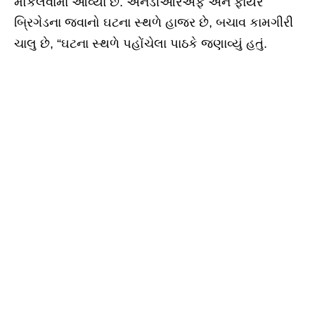
મોકલવામાં આવ્યા છે. એનડીઆરએફ અને ફાયર
બ્રિગેડના જવાનો ઘટના સ્થળે હાજર છે, બચાવ કામગીરી
ચાલુ છે, “ઘટના સ્થળે પહોંચેલા પાઠકે જણાવ્યું હતું.