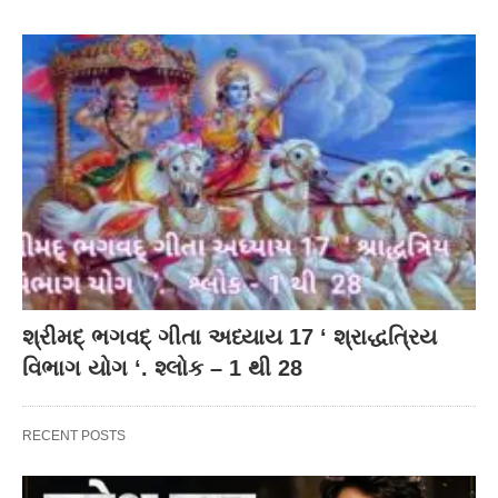
શ્રીમદ્ ભગવદ્ ગીતા અધ્યાય 17 ‘ શ્રાદ્ધત્રિય
વિભાગ યોગ ‘. શ્લોક – 1 થી 28
RECENT POSTS