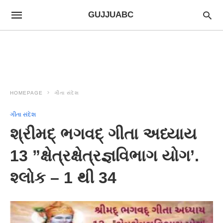
GUJJUABC
HOMEPAGE
ગીતા સંદેશ
ગીતા સંદેશ
શ્રીમદ્ ભગવદ્ ગીતા અધ્યાય
13 ”ક્ષેત્રક્ષેત્રજ્ઞવિભાગ યોગ’.
શ્લોક – 1 થી 34