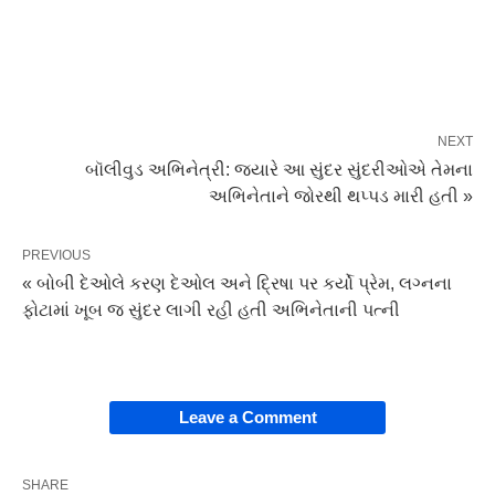
NEXT
બૉલીવુડ અભિનેત્રી: જ્યારે આ સુંદર સુંદરીઓએ તેમના
અભિનેતાને જોરથી થપ્પડ મારી હતી »
PREVIOUS
« બોબી દેઓલે કરણ દેઓલ અને દ્રિષા પર કર્યો પ્રેમ, લગ્નના
ફોટામાં ખૂબ જ સુંદર લાગી રહી હતી અભિનેતાની પત્ની
Leave a Comment
SHARE