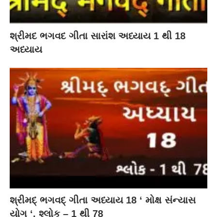
શ્રીમદ ભગવદ ગીતા સારાંશ અધ્યાય 1 થી 18
અધ્યાય
શ્રીમદ્ ભગવદ્ ગીતા અધ્યાય 18 ‘ મોક્ષ સંન્યાસ
યોગ ‘. શ્લોક – 1 થી 78