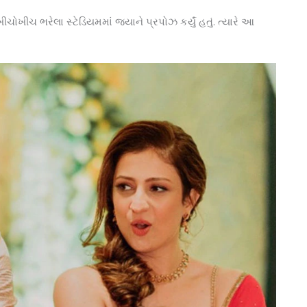
 ભરેલા સ્ટેડિયમમાં જયાને પ્રપોઝ કર્યું હતું. ત્યારે આ