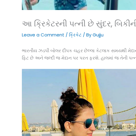
આ ક્રિકેટરની પત્ની છે સુંદર, બિકી
Leave a Comment
/
ક્રિકેટ
/ By
Gujju
ભારતીય ઝડપી બોલર દીપક ચહર છેલ્લા કેટલાક સમયથી મેદાનથી 
ફિટ છે અને જલ્દી જ મેદાન પર પરત ફરશે. હાલમાં જ તેની પત્ન