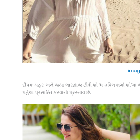
imag
દીપક ચહર અને જયા ભારદ્વાજ ટીવી શો ‘ધ કપિલ શર્મા શો’માં જોવ
પહેલા પ્રસારિત કરવાનો પ્રસ્તાવ છે.