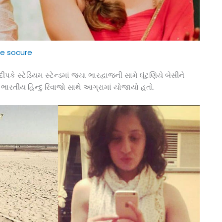
e socure
પકે સ્ટેડિયમ સ્ટેન્ડમાં જયા ભારદ્વાજની સામે ઘૂંટણિયે બેસીને
ીતે ભારતીય હિન્દુ રિવાજો સાથે આગ્રામાં યોજાયો હતો.