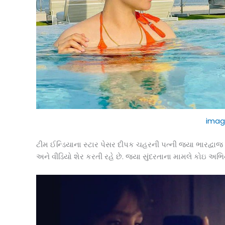
imag
ટીમ ઈન્ડિયાના સ્ટાર પેસર દીપક ચહરની પત્ની જયા ભારદ્વાજ સ
અને વીડિયો શેર કરતી રહે છે. જયા સુંદરતાના મામલે કોઇ અભિ