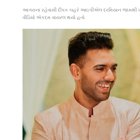
આગરાના રહેવાસી દીપક ચહરે આઇપીએલ દરમિયાન જામથી ખીચોખીચ
વીડિયો એકદમ વાયરલ થયો હતો.