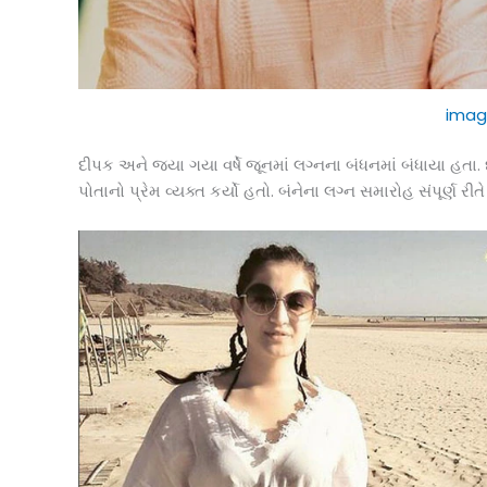
imag
દીપક અને જયા ગયા વર્ષે જૂનમાં લગ્નના બંધનમાં બંધાયા હતા. દી
પોતાનો પ્રેમ વ્યક્ત કર્યો હતો. બંનેના લગ્ન સમારોહ સંપૂર્ણ ર