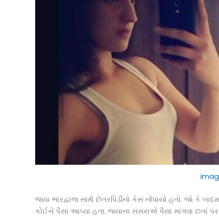
imag
જયા ભારદ્વાજ સાથે છેતરપિંડીનો કેસ નોંધાયો હતો. જો કે બાદમાં
કોઈને પૈસા આપ્યા હતા. જયાના સસરાએ પૈસા માંગવા છતાં પર