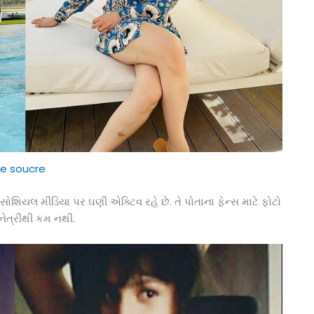
e soucre
ોશિયલ મીડિયા પર ઘણી એક્ટિવ રહે છે. તે પોતાના ફેન્સ માટે ફોટો
નેત્રીથી કમ નથી.