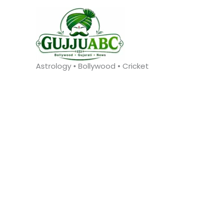
Skip
to
content
Astrology • Bollywood • Cricket