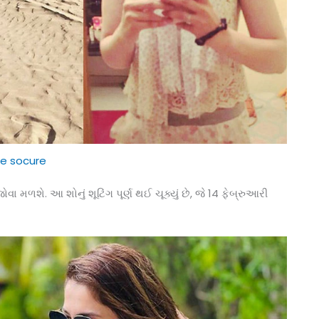
e socure
ા મળશે. આ શોનું શૂટિંગ પૂર્ણ થઈ ચૂક્યું છે, જે 14 ફેબ્રુઆરી