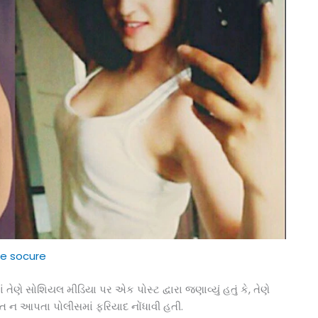
e socure
 તેણે સોશિયલ મીડિયા પર એક પોસ્ટ દ્વારા જણાવ્યું હતું કે, તેણે
ત ન આપતા પોલીસમાં ફરિયાદ નોંધાવી હતી.