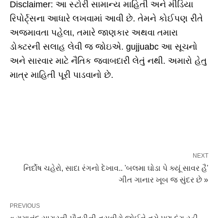
Disclaimer: આ સ્ટોરી સામાન્ય માહિતી અને મીડિયા
રિપોર્ટ્સના આધારે લખવામાં આવી છે. તેમને કોઈપણ રીતે
અજમાવતા પહેલા, તમારે જાણકાર અથવા તમારા
ડોક્ટરની સલાહ લેવી જ જોઇએ. gujjuabc આ સૂચનો
અને સારવાર માટે નૈતિક જવાબદારી લેતું નથી. અમારો હેતુ
માત્ર માહિતી પૂરી પાડવાનો છે.
NEXT
નિર્દોષ ચહેરો, સાદા રંગનો દેખાવ.. 'બલમા ઘોડા પે ક્યૂં સાવર હૈ'
ગીત ગાનાર ખૂબ જ સુંદર છે »
PREVIOUS