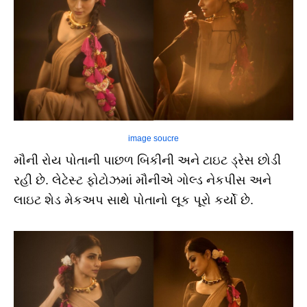
image soucre
મૌની રોય પોતાની પાછળ બિકીની અને ટાઇટ ડ્રેસ છોડી
રહી છે. લેટેસ્ટ ફોટોઝમાં મૌનીએ ગોલ્ડ નેકપીસ અને
લાઇટ શેડ મેકઅપ સાથે પોતાનો લૂક પૂરો કર્યો છે.