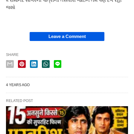
« રામાનંદ સાગરની પૌત્રીની તસવીરો જોઈને તમે પણ દંગ રહી
જશો
Leave a Comment
SHARE
4 YEARS AGO
RELATED POST