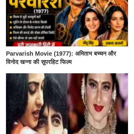
Parvarish Movie (1977): अमिताभ बच्चन और
विनोद खन्ना की सुपरहिट फिल्म