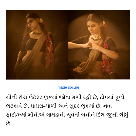
image socure
મૌની રોય લેટેસ્ટ લુકમાં જોવા મળી રહી છે, ટોપમાં ફૂલો
લટકાવે છે, ઘાઘરા-ચોળી અને સુંદર લુકમાં છે. નવા
ફોટોઝમાં મૌનીએ ગામડાની યુવતી બનીને દિલ જીતી લીધું
છે.