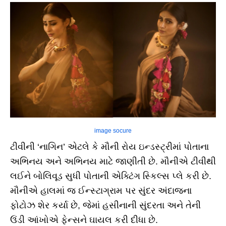
image socure
ટીવીની ‘નાગિન’ એટલે કે મૌની રોય ઇન્ડસ્ટ્રીમાં પોતાના
અભિનય અને અભિનય માટે જાણીતી છે. મૌનીએ ટીવીથી
લઈને બોલિવૂડ સુધી પોતાની એક્ટિંગ સ્કિલ્સ પ્લે કરી છે.
મૌનીએ હાલમાં જ ઈન્સ્ટાગ્રામ પર સુંદર અંદાજના
ફોટોઝ શેર કર્યા છે, જેમાં હસીનાની સુંદરતા અને તેની
ઉંડી આંખોએ ફેન્સને ઘાયલ કરી દીધા છે.