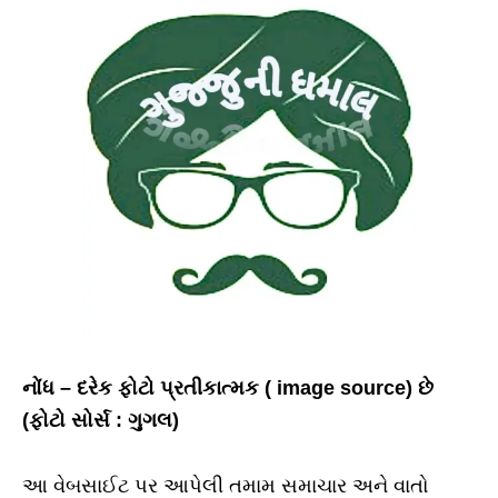
નોંધ – દરેક ફોટો પ્રતીકાત્મક ( image source) છે
(ફોટો સોર્સ : ગુગલ)
આ વેબસાઈટ પર આપેલી તમામ સમાચાર અને વાતો