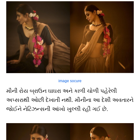
image socure
મૌની રોય બ્રાઉન ઘાઘરા અને કાળી ચોળી પહેરેલી
અપ્સરાથી ઓછી દેખાતી નથી. મૌનીના આ દેશી અવતારને
જોઈને નેટિઝન્સની આંખો ખુલ્લી રહી ગઈ છે.