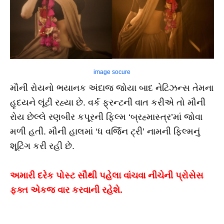
image socure
મૌની રોયનો ભયાનક અંદાજ જોયા બાદ નેટિઝન્સ તેમના
હૃદયને લૂંટી રહ્યા છે. વર્ક ફ્રન્ટની વાત કરીએ તો મૌની
રોય છેલ્લે રણબીર કપૂરની ફિલ્મ ‘બ્રહ્માસ્ત્ર’માં જોવા
મળી હતી. મૌની હાલમાં ‘ધ વર્જિન ટ્રી’ નામની ફિલ્મનું
શૂટિંગ કરી રહી છે.
અમારી દરેક પોસ્ટ સૌથી પહેલા વાંચવા નીચેની પ્રોસેસ
ફક્ત એકજ વાર કરવાની રહેશે.