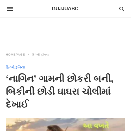
GUJJUABC
HOMEPAGE
ફિલ્મી દુનિયા
ફિલ્મી દુનિયા
‘નાગિન’ ગામની છોકરી બની,
બિકીની છોડી ઘાઘરા ચોલીમાં
દેખાઈ