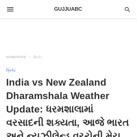
GUJJUABC
HOMEPAGE
ક્રિકેટ
ક્રિકેટ
India vs New Zealand
Dharamshala Weather
Update: ધરમશાલામાં
વરસાદની શક્યતા, આજે ભારત
અને ન્યુઝીલેન્ડ વચ્ચેની મેચ