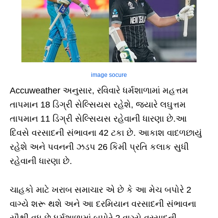
image socure
Accuweather અનુસાર, રવિવારે ધર્મશાળામાં મહત્તમ
તાપમાન 18 ડિગ્રી સેલ્સિયસ રહેશે, જ્યારે લઘુત્તમ
તાપમાન 11 ડિગ્રી સેલ્સિયસ રહેવાની ધારણા છે.આ
દિવસે વરસાદની સંભાવના 42 ટકા છે. આકાશ વાદળછાયું
રહેશે અને પવનની ઝડપ 26 કિમી પ્રતિ કલાક સુધી
રહેવાની ધારણા છે.
ચાહકો માટે ખરાબ સમાચાર એ છે કે આ મેચ બપોરે 2
વાગ્યે શરૂ થશે અને આ દરમિયાન વરસાદની સંભાવના
સૌથી વધુ છે.ધર્મશાળામાં બપોરે 2 વાગ્યે વરસાદની