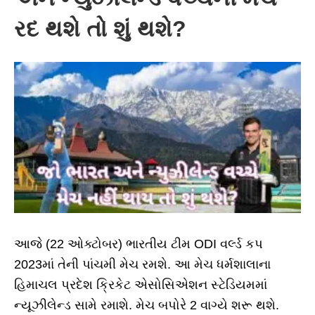
રદ થશે તો શું થશે?
આજે (22 ઓક્ટોબર) ભારતીય ટીમ ODI વર્લ્ડ કપ
2023માં તેની પાંચમી મેચ રમશે. આ મેચ ધર્મશાલાના
હિમાચલ પ્રદેશ ક્રિકેટ એસોસિએશન સ્ટેડિયમમાં
ન્યૂઝીલેન્ડ સામે રમાશે. મેચ બપોરે 2 વાગ્યે શરૂ થશે.