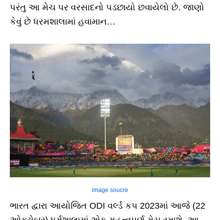
પરંતુ આ મેચ પર વરસાદનો પડછાયો છવાયેલો છે. જાણો
કેવું છે ધરમશાલામાં હવામાન…
image soucre
ભારત દ્વારા આયોજિત ODI વર્લ્ડ કપ 2023માં આજે (22
ઓક્ટોબર) ધર્મશાલામાં એક મહત્વપૂર્ણ મેચ રમાશે. આ