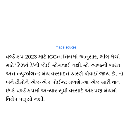
image soucre
વર્લ્ડ કપ 2023 માટે ICCના નિયમો અનુસાર, લીગ મેચો
માટે ‘રિઝર્વ ડે’ની કોઈ જોગવાઈ નથી.જો આજની ભારત
અને ન્યુઝીલેન્ડ મેચ વરસાદને કારણે ધોવાઈ જાય છે, તો
બંને ટીમોને એક-એક પોઈન્ટ મળશે.આ એક સારી વાત
છે કે વર્લ્ડ કપમાં અત્યાર સુધી વરસાદે એકપણ મેચમાં
વિક્ષેપ પાડ્યો નથી.