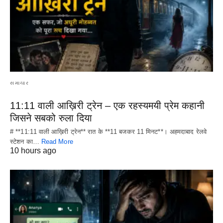
સમાચાર
11:11 वाली आख़िरी ट्रेन – एक रहस्यमयी प्रेम कहानी
जिसने सबको रुला दिया
# **11:11 वाली आख़िरी ट्रेन** रात के **11 बजकर 11 मिनट**। अहमदाबाद रेलवे
स्टेशन का…
Read More
10 hours ago