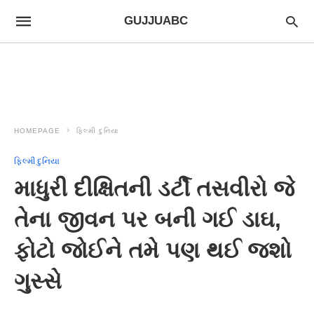
GUJJUABC
HOMEPAGE
ફિલ્મી દુનિયા
ફિલ્મી દુનિયા
માધુરી દીક્ષિતની ડર્ટી તસવીરો જે
તેના જીવન પર બની ગઈ ડાઘ,
ફોટો જોઈને તમે પણ થઈ જશો
ગુસ્સે