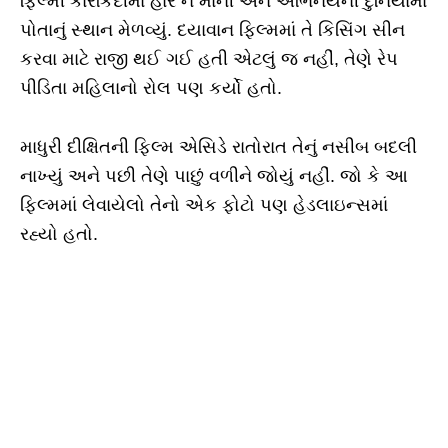
ફિલ્મી કારકિર્દીમાં હાર ન માની અને અભિનયની દુનિયામાં
પોતાનું સ્થાન મેળવ્યું. દયાવાન ફિલ્મમાં તે કિસિંગ સીન
કરવા માટે રાજી થઈ ગઈ હતી એટલું જ નહીં, તેણે રેપ
પીડિતા મહિલાનો રોલ પણ કર્યો હતો.
માધુરી દીક્ષિતની ફિલ્મ એસિડે રાતોરાત તેનું નસીબ બદલી
નાખ્યું અને પછી તેણે પાછું વળીને જોયું નહીં. જો કે આ
ફિલ્મમાં લેવાયેલો તેનો એક ફોટો પણ હેડલાઇન્સમાં
રહ્યો હતો.