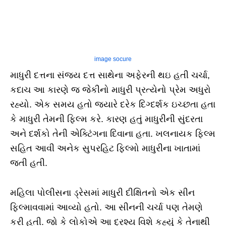
image socure
માધુરી દત્તના સંજય દત્ત સાથેના અફેરની થઇ હતી ચર્ચા,
કદાચ આ કારણે જ જેકીનો માધુરી પ્રત્યેનો પ્રેમ અધુરો
રહ્યો. એક સમય હતો જ્યારે દરેક દિગ્દર્શક ઇચ્છતા હતા
કે માધુરી તેમની ફિલ્મ કરે. કારણ હતું માધુરીની સુંદરતા
અને દર્શકો તેની એક્ટિંગના દિવાના હતા. ખલનાયક ફિલ્મ
સહિત આવી અનેક સુપરહિટ ફિલ્મો માધુરીના ખાતામાં
જતી હતી.
મહિલા પોલીસના ડ્રેસમાં માધુરી દીક્ષિતનો એક સીન
ફિલ્માવવામાં આવ્યો હતો. આ સીનની ચર્ચા પણ તેમણે
કરી હતી. જો કે લોકોએ આ દ્રશ્ય વિશે કહ્યું કે તેનાથી