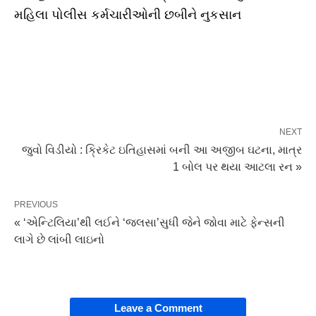
મહિલા પોલીસ કર્મચારીઓની છબીને નુકસાન
NEXT
જુવો વિડીયો : ક્રિકેટ ઇતિહાસમાં બની આ અજીબ ઘટના, માત્ર
1 બોલ પર થયા આટલા રન »
PREVIOUS
« ‘એન્ટિલિયા’થી લઈને ‘જલસા’સુધી જેને જોવા માટે ફેન્સની
લાગે છે લાંબી લાઇનો
Leave a Comment