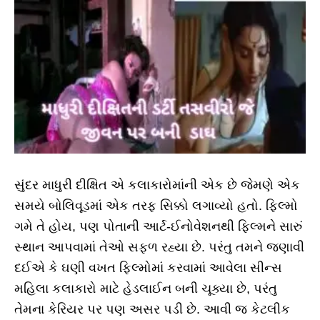
સુંદર માધુરી દીક્ષિત એ કલાકારોમાંની એક છે જેમણે એક
સમયે બોલિવૂડમાં એક તરફ સિક્કો લગાવ્યો હતો. ફિલ્મો
ગમે તે હોય, પણ પોતાની આર્ટ-ઈનોવેશનથી ફિલ્મને સારું
સ્થાન આપવામાં તેઓ સફળ રહ્યા છે. પરંતુ તમને જણાવી
દઈએ કે ઘણી વખત ફિલ્મોમાં કરવામાં આવેલા સીન્સ
મહિલા કલાકારો માટે હેડલાઈન બની ચૂક્યા છે, પરંતુ
તેમના કેરિયર પર પણ અસર પડી છે. આવી જ કેટલીક