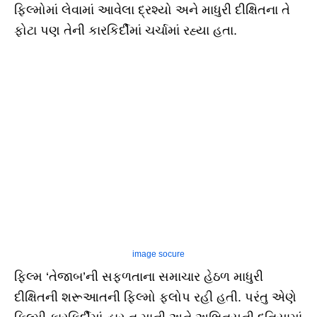
ફિલ્મોમાં લેવામાં આવેલા દ્રશ્યો અને માધુરી દીક્ષિતના તે
ફોટા પણ તેની કારકિર્દીમાં ચર્ચામાં રહ્યા હતા.
image socure
ફિલ્મ ‘તેજાબ’ની સફળતાના સમાચાર હેઠળ માધુરી
દીક્ષિતની શરૂઆતની ફિલ્મો ફ્લોપ રહી હતી. પરંતુ એણે