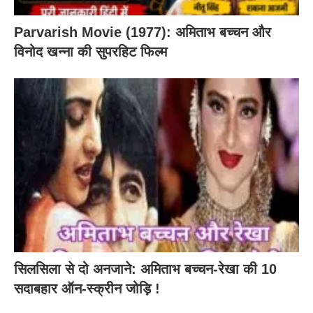
Parvarish Movie (1977): अमिताभ बच्चन और
विनोद खन्ना की सुपरहिट फिल्म
सिलसिला से दो अनजाने: अमिताभ बच्चन-रेखा की 10
सदाबहार ऑन-स्क्रीन जोड़ि !