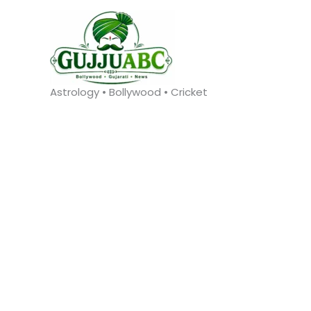
Skip
to
content
Astrology • Bollywood • Cricket