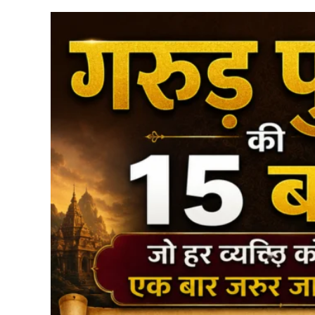
मैसेज
करती
थी,
लेकिन
छह
महीने
पहले
उसकी
मौत
हो
चुकी
थी