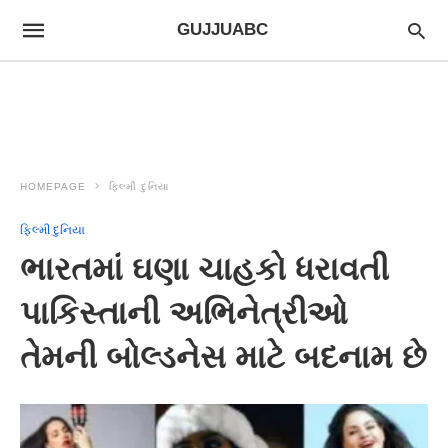
GUJJUABC
HOMEPAGE
ફિલ્મી દુનિયા
ફિલ્મી દુનિયા
ભારતમાં ઘણા ચાહકો ધરાવતી
પાકિસ્તાની અભિનેત્રીઓ
તેમની બોલ્ડનેસ માટે બદનામ છે