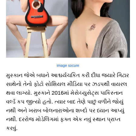
image socure
મુસ્કાન જેએ બધાને આશ્ચર્યચકિત કરી દીધા જ્યારે ગિટાર
સાથેનો તેનો ફોટો સોશિયલ મીડિયા પર ઝડપથી વાયરલ
થવા લાગ્યો. મુસ્કાને 2016માં મેસેચ્યુસેટ્સ પાકિસ્તાન
વર્લ્ડ કપ જીત્યો હતો. ત્યાર બાદ તેણે પાછું વળીને જોયું
નથી અને ખરાબ બોલનારાઓના શબ્દો પર ધ્યાન આપ્યું
નથી. દરરોજ મોડેલિંગમાં ફક્ત એક નવું સ્થાન પ્રાપ્ત
કરવું.