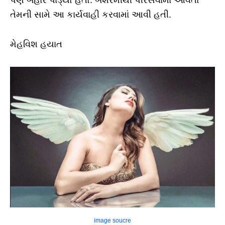
પણ બહાર પાડ્યો હતો. બેશરમીથી પીરસવામાં આવતા
તેમની સામે આ કાર્યવાહી કરવામાં આવી હતી.
મેહવિશ હયાત
image soucre