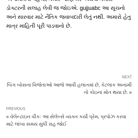
ડોક્ટરની સલાહ લેવી જ જોઇએ. gujjuabc આ સૂચનો
અને સારવાર માટે નૈતિક જવાબદારી લેતું નથી. અમારો હેતુ
માત્ર માહિતી પૂરી પાડવાનો છે.
NEXT
બિગ બોસના વિજેતાઓ આજે આવી હલાતમાં છે, કેટલાક અનામી
તો કોઇના મોત થયા છે. »
PREVIOUS
« વેલેન્ટાઇન વીકઃ આ સેલેબ્સે વ્યક્ત કર્યો પ્રેમ, પ્રપોઝ કરવા
માટે લાંબા સમય સુધી રાહ જોઈ