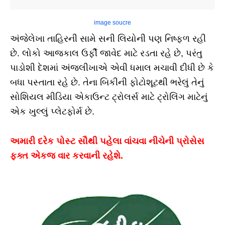
image soucre
અંજેલેખા તાહિરની સામે સની લિયોની પણ નિષ્ફળ રહી
છે. લોકો આજકાલ ઉર્ફી જાવેદ માટે રડતા રહે છે, પરંતુ
પાડોશી દેશમાં અંજલીખાએ એવી ધમાલ મચાવી દીધી છે કે
બધા પસ્તાતા રહે છે. તેના બિકીની ફોટોશૂટથી ભરેલું તેનું
સોશિયલ મીડિયા એકાઉન્ટ ટ્રોલર્સ માટે ટ્રોલિંગ માટેનું
એક ખુલ્લું પ્લેટફોર્મ છે.
અમારી દરેક પોસ્ટ સૌથી પહેલા વાંચવા નીચેની પ્રોસેસ
ફક્ત એકજ વાર કરવાની રહેશે.