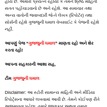
હોય છે. અમારો પ્રયત્ન રહીયો કે તમને શ્રેષ્ઠ માહિતી
સતત પહોંચાડવાનો છે અને રહેશે. આ સમાચાર તથા
અન્ય વાતોની જવાબદારી જે-તે લેખક (રિપોર્ટર) તથા
સોર્સની રહેશે ગુજ્જુની ધમાલ વેબસાઈટ કે પેજની રહેશે
નહીં.
આપણું પેજ “
ગુજ્જુની ધમાલ
” માણતા રહો અને શેર
કરતા રહો!
આપના સહકારની આશા સહ,
ટીમ
ગુજ્જુની ધમાલ
Disclaimer: આ સ્ટોરી સામાન્ય માહિતી અને મીડિયા
રિપોર્ટ્સના આધારે લખવામાં આવી છે. તેમને કોઈપણ રીતે
અજમાવતા પહેલા, તમારે જાણકાર અથવા તમારા