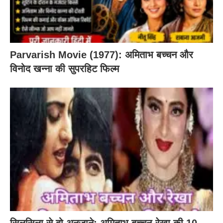
Parvarish Movie (1977): अमिताभ बच्चन और
विनोद खन्ना की सुपरहिट फिल्म