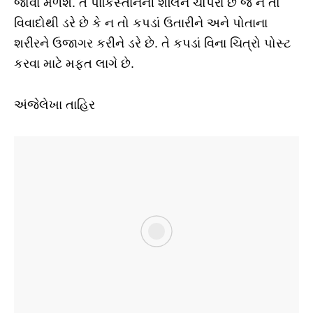
જોવા મળશે. તે પાકિસ્તાનની શર્લિન ચોપરા છે જે ન તો
વિવાદોથી ડરે છે કે ન તો કપડાં ઉતારીને અને પોતાના
શરીરને ઉજાગર કરીને ડરે છે. તે કપડાં વિના ચિત્રો પોસ્ટ
કરવા માટે મફત લાગે છે.
અંજેલેખા તાહિર