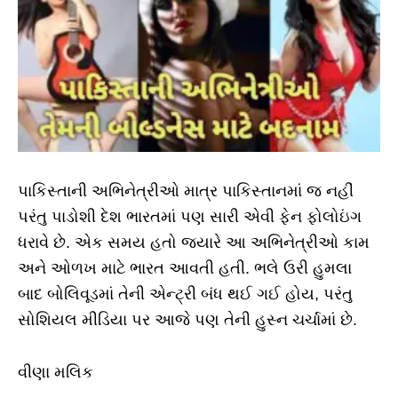
પાકિસ્તાની અભિનેત્રીઓ માત્ર પાકિસ્તાનમાં જ નહીં
પરંતુ પાડોશી દેશ ભારતમાં પણ સારી એવી ફેન ફોલોઇંગ
ધરાવે છે. એક સમય હતો જ્યારે આ અભિનેત્રીઓ કામ
અને ઓળખ માટે ભારત આવતી હતી. ભલે ઉરી હુમલા
બાદ બોલિવૂડમાં તેની એન્ટ્રી બંધ થઈ ગઈ હોય, પરંતુ
સોશિયલ મીડિયા પર આજે પણ તેની હુસ્ન ચર્ચામાં છે.
વીણા મલિક