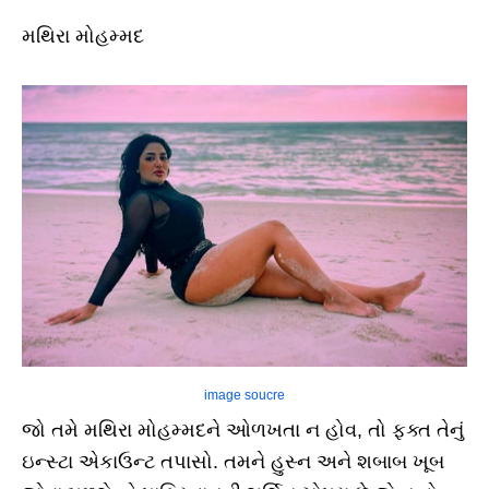
મથિરા મોહમ્મદ
image soucre
જો તમે મથિરા મોહમ્મદને ઓળખતા ન હોવ, તો ફક્ત તેનું
ઇન્સ્ટા એકાઉન્ટ તપાસો. તમને હુસ્ન અને શબાબ ખૂબ