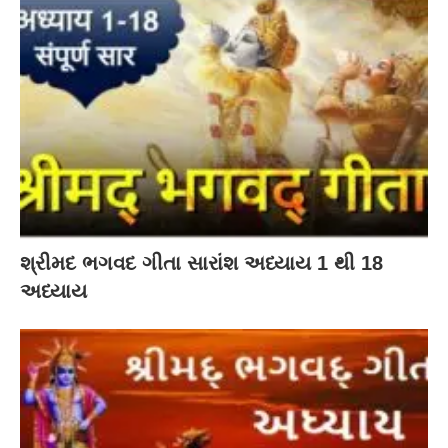
શ્રીમદ ભગવદ ગીતા સારાંશ અધ્યાય 1 થી 18
અધ્યાય