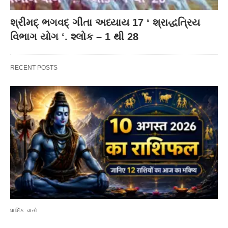
શ્રીમદ્ ભગવદ્ ગીતા અધ્યાય 17 ‘ શ્રાદ્ધત્રિય
વિભાગ યોગ ‘. શ્લોક – 1 થી 28
RECENT POSTS
ધાર્મિક વાતો