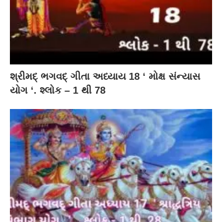
શ્રીમદ્ ભગવદ્ ગીતા અધ્યાય 18 ‘ મોક્ષ સંન્યાસ
યોગ ‘. શ્લોક – 1 થી 78