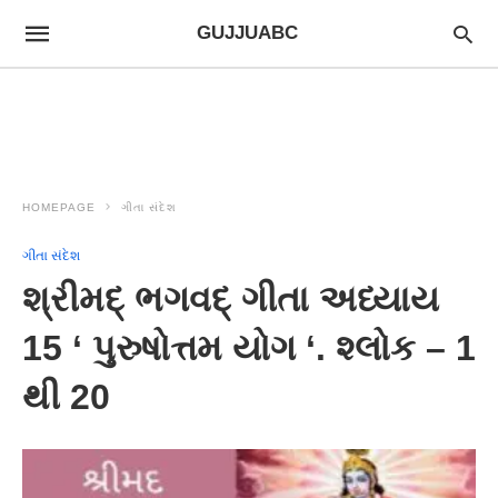
GUJJUABC
HOMEPAGE
ગીતા સંદેશ
ગીતા સંદેશ
શ્રીમદ્ ભગવદ્ ગીતા અધ્યાય
15 ‘ પુરુષોત્તમ યોગ ‘. શ્લોક – 1
થી 20