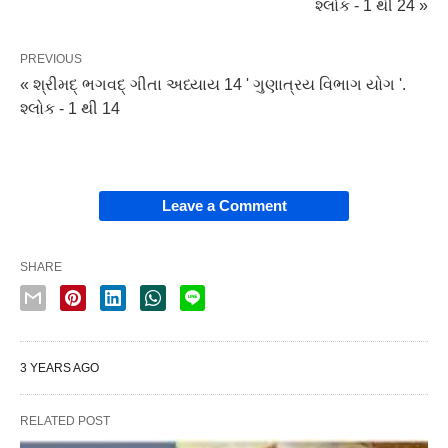
શ્લોક - 1 થી 24 »
PREVIOUS
« શ્રીમદ્ ભગવદ્ ગીતા અધ્યાય 14 ' ગુણાત્રય વિભાગ યોગ '.
શ્લોક - 1 થી 14
Leave a Comment
SHARE
3 YEARS AGO
RELATED POST