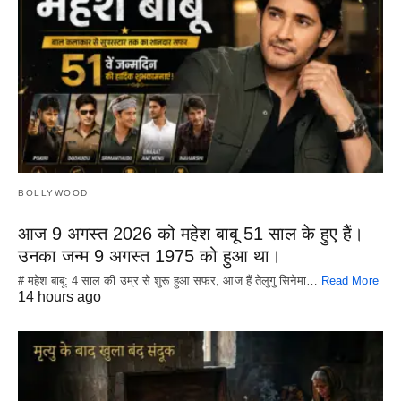
BOLLYWOOD
आज 9 अगस्त 2026 को महेश बाबू 51 साल के हुए हैं।
उनका जन्म 9 अगस्त 1975 को हुआ था।
# महेश बाबू: 4 साल की उम्र से शुरू हुआ सफर, आज हैं तेलुगु सिनेमा…
Read More
14 hours ago