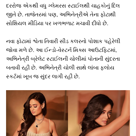
દરરોજ એકથી વધુ ગ્લેમરસ સ્ટાઈલથી ચાહકોનું દિલ
જીતે છે. તાજેતરમાં પણ, અભિનેત્રીએ તેના ફોટાથી
સોશિયલ મીડિયા પર ખળભળાટ મચાવી દીધો છે.
નવા ફોટામાં શ્વેતા તિવારી સીડ કલરનો પોશાક પહેરેલી
જોવા મળે છે. આ ઈન્ડો-વેસ્ટર્ન મિક્સ આઉટફિટમાં,
અભિનેત્રી બ્રેલેટ સ્ટાઈલની ચોલીમાં પોતાની સુંદરતા
બતાવી રહી છે. અભિનેત્રી ચોલી સાથે લાંબા ફ્લોય
સ્કર્ટમાં ખૂબ જ સુંદર લાગી રહી છે.