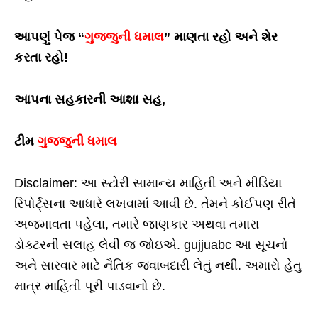
આપણું પેજ “
ગુજ્જુની ધમાલ
” માણતા રહો અને શેર
કરતા રહો!
આપના સહકારની આશા સહ,
ટીમ
ગુજ્જુની ધમાલ
Disclaimer: આ સ્ટોરી સામાન્ય માહિતી અને મીડિયા
રિપોર્ટ્સના આધારે લખવામાં આવી છે. તેમને કોઈપણ રીતે
અજમાવતા પહેલા, તમારે જાણકાર અથવા તમારા
ડોક્ટરની સલાહ લેવી જ જોઇએ. gujjuabc આ સૂચનો
અને સારવાર માટે નૈતિક જવાબદારી લેતું નથી. અમારો હેતુ
માત્ર માહિતી પૂરી પાડવાનો છે.