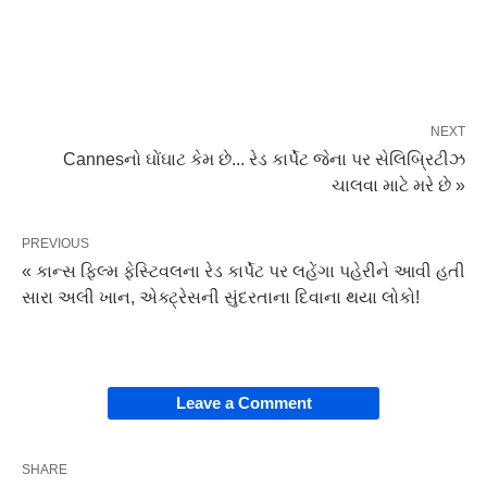
NEXT
Cannesનો ઘોંઘાટ કેમ છે... રેડ કાર્પેટ જેના પર સેલિબ્રિટીઝ
ચાલવા માટે મરે છે »
PREVIOUS
« કાન્સ ફિલ્મ ફેસ્ટિવલના રેડ કાર્પેટ પર લહેંગા પહેરીને આવી હતી
સારા અલી ખાન, એક્ટ્રેસની સુંદરતાના દિવાના થયા લોકો!
Leave a Comment
SHARE