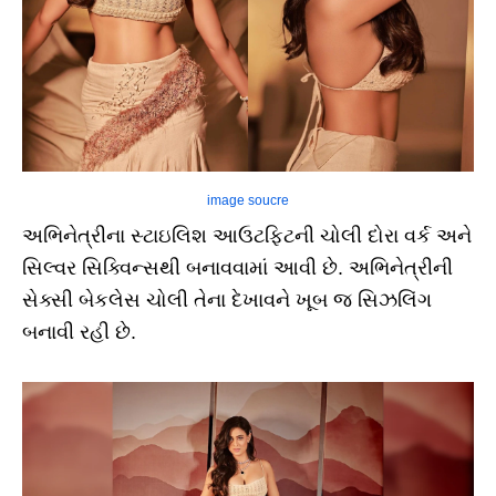
image soucre
અભિનેત્રીના સ્ટાઇલિશ આઉટફિટની ચોલી દોરા વર્ક અને
સિલ્વર સિક્વિન્સથી બનાવવામાં આવી છે. અભિનેત્રીની
સેક્સી બેકલેસ ચોલી તેના દેખાવને ખૂબ જ સિઝલિંગ
બનાવી રહી છે.