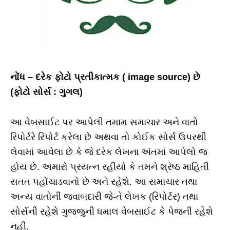
નોંધ – દરેક ફોટો પ્રતીકાત્મક ( image source) છે
(ફોટો સોર્સ : ગુગલ)
આ વેબસાઈટ પર આપેલી તમામ સમાચાર અને વાતો
રિપોર્ટરે રિપોર્ટ કરેલા છે અથવા તો કોઈક સોર્સ ઉપરથી
લેવામાં આવેલા છે કે જે દરેક લેખના અંતમાં આપેલો જ
હોય છે. અમારો પ્રયત્ન રહીયો કે તમને શ્રેષ્ઠ માહિતી
સતત પહોંચાડવાનો છે અને રહેશે. આ સમાચાર તથા
અન્ય વાતોની જવાબદારી જે-તે લેખક (રિપોર્ટર) તથા
સોર્સની રહેશે ગુજ્જુની ધમાલ વેબસાઈટ કે પેજની રહેશે
નહીં.