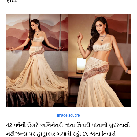
image soucre
42 વર્ષની ઉંમરે અભિનેત્રી શ્વેતા તિવારી પોતાની સુંદરતાથી
નેટીઝન્સ પર હાહાકાર મચાવી રહી છે. શ્વેતા તિવારી