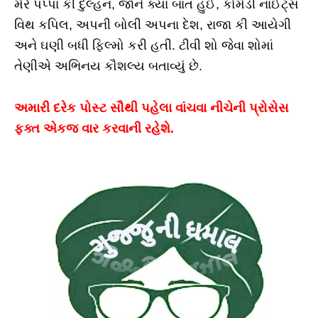
મેરે પપ્પા કી દુલ્હન, જાને ક્યા બાત હુઈ, કોમેડી નાઈટ્સ
વિથ કપિલ, અપની બોલી અપના દેશ, રાજા કી આયેગી
અને ઘણી બધી ફિલ્મો કરી હતી. ટીવી શો જેવા શોમાં
તેણીએ અભિનય કૌશલ્ય બતાવ્યું છે.
અમારી દરેક પોસ્ટ સૌથી પહેલા વાંચવા નીચેની પ્રોસેસ
ફક્ત એકજ વાર કરવાની રહેશે.