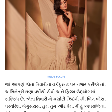
image socure
જો આપણે શ્વેતા તિવારીના વર્કફ્રન્ટ પર નજર કરીએ તો,
અભિનેત્રી ઘણા વર્ષોથી ટીવી અને ફિલ્મ ઉદ્યોગમાં
સક્રિય છે. શ્વેતા તિવારીએ કસૌટી ઝિંદગી કી, બિગ બોસ,
પરવરિશ, બેગુસરાય, હમ તુમ ઔર ધેમ, મૈં હું અપરાજિતા,