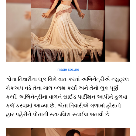
image socure
શ્વેતા તિવારીના લૂક વિશે વાત કરતાં અભિનેત્રીએ ન્યુટ્રલ
મેકઅપ વડે તેના ગાલ બ્લશ કર્યા અને તેનો લુક પૂર્ણ
કર્યો. અભિનેત્રીના વાળને સાઈડ પાર્ટીશન આપીને હળવા
કર્લ કરવામાં આવ્યા છે. શ્વેતા તિવારીએ ગળામાં હીરાનો
હાર પહેરીને પોતાની સ્ટાઇલિશ સ્ટાઈલ બતાવી છે.