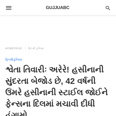
GUJJUABC
HOMEPAGE
ફિલ્મી દુનિયા
ફિલ્મી દુનિયા
શ્વેતા તિવારીઃ અરેરે! હસીનાની
સુંદરતા બેજોડ છે, 42 વર્ષની
ઉંમરે હસીનાની સ્ટાઈલ જોઈને
ફેન્સના દિલમાં મચાવી દીધી
હંગામો