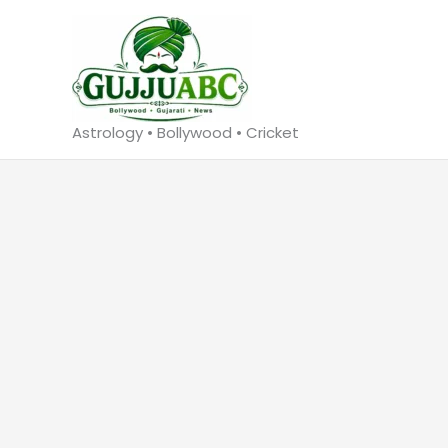
Skip
to
content
Astrology • Bollywood • Cricket