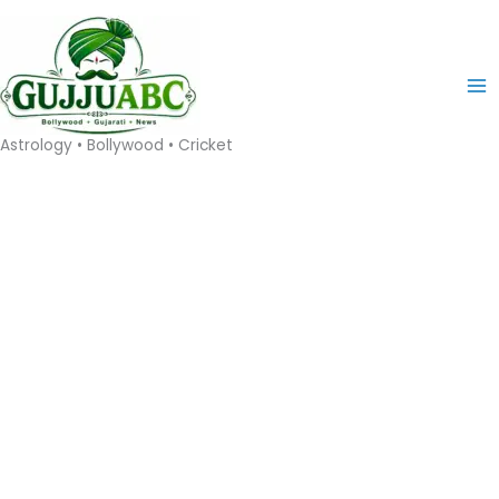
Skip
to
content
Astrology • Bollywood • Cricket