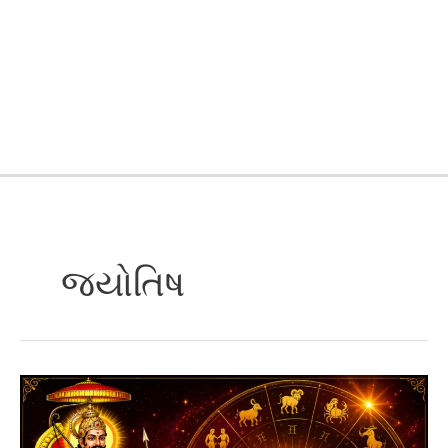
જ્યોતિષ