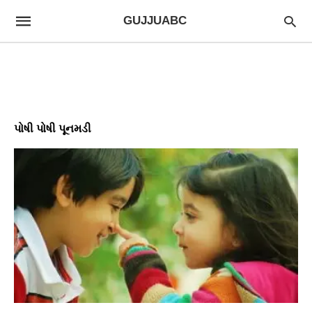
GUJJUABC
પોષી પોષી પૂનમડી