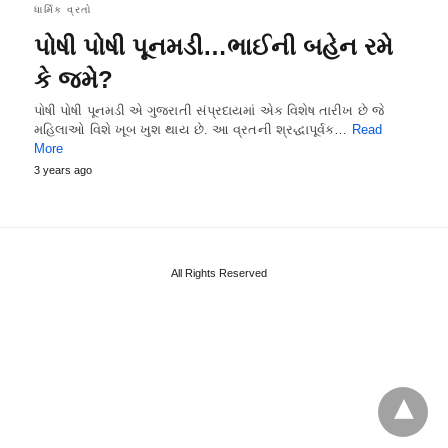
ધાર્મિક વ્રતો
પોષી પોષી પૂનમડી…ભાઈની બહેન રમે
કે જમે?
પોષી પોષી પૂનમડી એ ગુજરાતી સંપ્રદાયમાં એક વિશેષ તારીખ છે જે
મહિલાઓ વિશે ખૂબ ખુશ થાય છે. આ વ્રતની શ્રદ્ધાપૂર્વક…
Read
More
3 years ago
All Rights Reserved