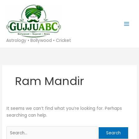
Skip
to
content
Astrology • Bollywood • Cricket
Ram Mandir
It seems we can’t find what you’re looking for. Perhaps
searching can help.
Search
for: