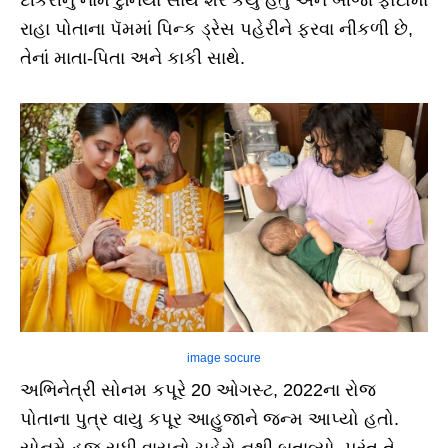
દીકરીનું નામ દુનિયા સાથે શૅર કર્યું હતું અને બીજા ફોટોમાં
રાહા પોતાના પૅમમાં પિન્ક ડ્રેસ પહેરીને ફરવા નીકળી છે,
તેનાં માતા-પિતા અને કાકી સાથે.
image socure
અભિનેત્રી સોનમ કપૂરે 20 ઓગસ્ટ, 2022ના રોજ
પોતાના પુત્ર વાયુ કપૂર આહુજાને જન્મ આપ્યો હતો.