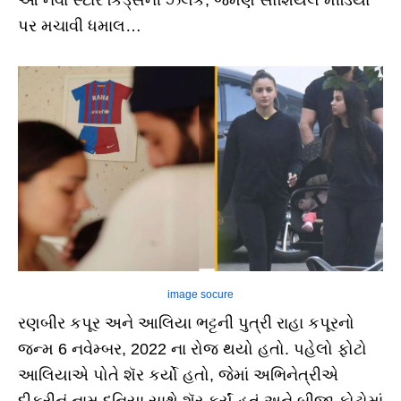
પર મચાવી ધમાલ…
image socure
રણબીર કપૂર અને આલિયા ભટ્ટની પુત્રી રાહા કપૂરનો
જન્મ 6 નવેમ્બર, 2022 ના રોજ થયો હતો. પહેલો ફોટો
આલિયાએ પોતે શૅર કર્યો હતો, જેમાં અભિનેત્રીએ