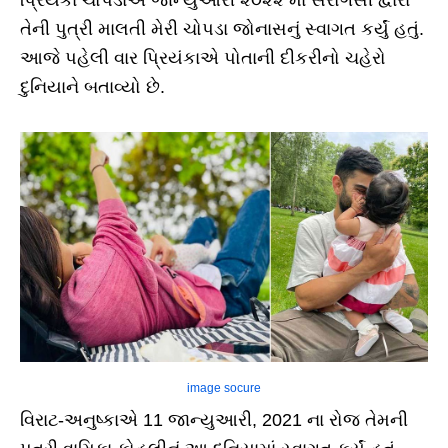
પ્રિયંકા ચોપડાએ જાન્યુઆરી ૨૦૨૨ માં સરોગસી દ્વારા
તેની પુત્રી માલતી મેરી ચોપડા જોનાસનું સ્વાગત કર્યું હતું.
આજે પહેલી વાર પ્રિયંકાએ પોતાની દીકરીનો ચહેરો
દુનિયાને બતાવ્યો છે.
image socure
વિરાટ-અનુષ્કાએ 11 જાન્યુઆરી, 2021 ના રોજ તેમની