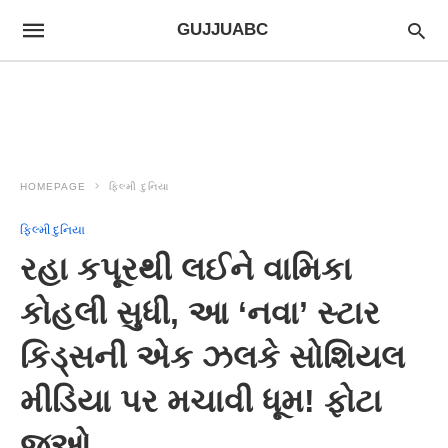
GUJJUABC
HOMEPAGE
ફિલ્મી દુનિયા
ફિલ્મી દુનિયા
રહા કપૂરથી લઈને વામિકા
કોહલી સુધી, આ ‘નવા’ સ્ટાર
કિડ્સની એક ઝલકે સોશિયલ
મીડિયા પર મચાવી ધૂમ! ફોટા
જુઓ