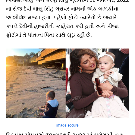
બિપાશા બાસુ અને કરણ સિંહ ગ્રોવરને 12 નવેમ્બર, 2022
ના રોજ દેવી બાસુ સિંહ ગ્રોવર નામની એક બાળકીના
આશીર્વાદ મળ્યા હતા. પહેલો ફોટો ત્યારેનો છે જ્યારે
કપલે દેવીની હાજરીની જાહેરાત કરી હતી અને બીજા
ફોટોમાં તે પોતાના પિતા સાથે સૂઇ રહી છે.
image socure