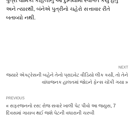
પુત્રી વામિકા કોહલીનું આ દુનિયામાં સ્વાગત કર્યું હતું
અને ત્યારથી, બંનેએ પુત્રીનો ચહેરો સત્તાવાર રીતે
બતાવ્યો નથી.
NEXT
જ્યારે એક્ટ્રેસની બહેને તેનો પ્રાઇવેટ વીડિયો લીક કર્યો, તો તેને
વાંધાજનક હાલતમાં જોઇને ફેન્સ ચોંકી ગયા »
PREVIOUS
« સફરજનનો રસ: રોજ સવારે ખાલી પેટ પીવો આ જ્યુસ, 7
દિવસમાં ગાયબ થઈ જશે પેટની વધારાની ચરબી