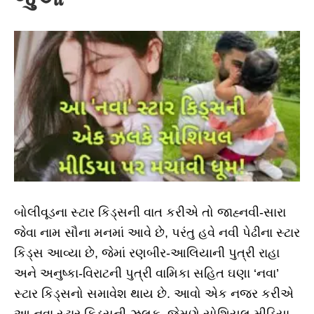
બોલીવૂડના સ્ટાર કિડ્સની વાત કરીએ તો જાહ્નવી-સારા
જેવા નામ સૌના મનમાં આવે છે, પરંતુ હવે નવી પેઢીના સ્ટાર
કિડ્સ આવ્યા છે, જેમાં રણબીર-આલિયાની પુત્રી રાહા
અને અનુષ્કા-વિરાટની પુત્રી વામિકા સહિત ઘણા ‘નવા’
સ્ટાર કિડ્સનો સમાવેશ થાય છે. આવો એક નજર કરીએ
આ નવા સ્ટાર કિડ્સની ઝલક, જેમણે સોશિયલ મીડિયા