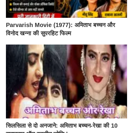
Parvarish Movie (1977): अमिताभ बच्चन और
विनोद खन्ना की सुपरहिट फिल्म
सिलसिला से दो अनजाने: अमिताभ बच्चन-रेखा की 10