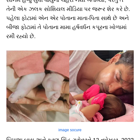
સોનમે હજુ સુધી વાયુનો ચહેરો નથી બતાવ્યો, પરંતુ તે
તેની એક ઝલક સોશિયલ મીડિયા પર જરૂર શેર કરે છે.
પહેલા ફોટામાં એન એર પોતાના માતા-પિતા સાથે છે અને
બીજા ફોટામાં તે પોતાના મામા હર્ષવર્ધન કપૂરના ખોળામાં
રમી રહ્યો છે.
image socure