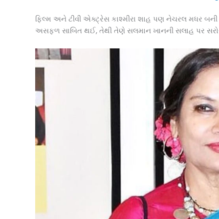
ફિલ્મ અને ટીવી એક્ટ્રેસ કાશ્મીરા શાહ પણ નેચરલ મધર બની શ
અસફળ સાબિત થઈ, તેથી તેણે સલમાન ખાનની સલાહ પર સરોગ