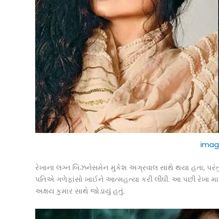
imag
રેખાના લગ્ન બિઝનેસમેન મુકેશ અગ્રવાલ સાથે થયા હતા, પરંતુ 
પતિએ ગળેફાંસો ખાઈને આત્મહત્યા કરી લીધી. આ પછી રેખા મા
અક્ષય કુમાર સાથે જોડાયું હતું.