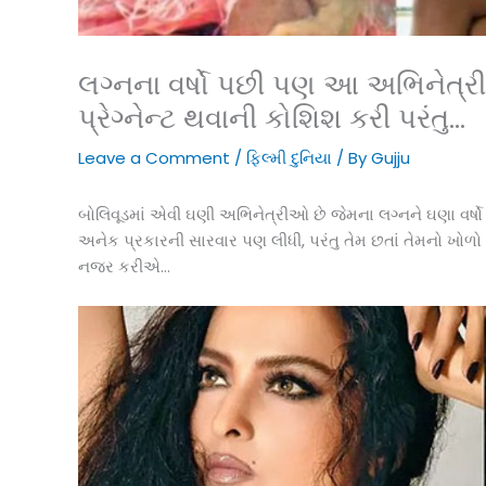
લગ્નના વર્ષો પછી પણ આ અભિનેત્
પ્રેગ્નેન્ટ થવાની કોશિશ કરી પરંતુ…
Leave a Comment
/
ફિલ્મી દુનિયા
/ By
Gujju
બોલિવૂડમાં એવી ઘણી અભિનેત્રીઓ છે જેમના લગ્નને ઘણા વર્ષ
અનેક પ્રકારની સારવાર પણ લીધી, પરંતુ તેમ છતાં તેમનો ખ
નજર કરીએ…