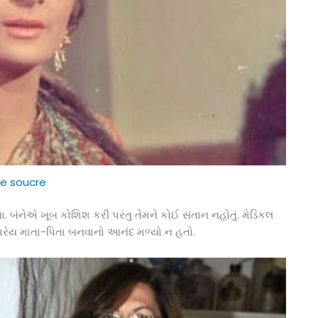
e soucre
તા. બંનેએ ખૂબ કોશિશ કરી પરંતુ તેમને કોઈ સંતાન નહોતું. મેડિકલ
ક્યારેય માતા-પિતા બનવાનો આનંદ મળ્યો ન હતો.