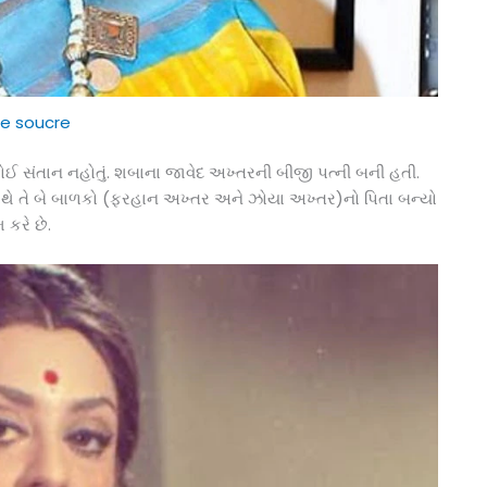
e soucre
ોઈ સંતાન નહોતું. શબાના જાવેદ અખ્તરની બીજી પત્ની બની હતી.
 સાથે તે બે બાળકો (ફરહાન અખ્તર અને ઝોયા અખ્તર)નો પિતા બન્યો
કરે છે.