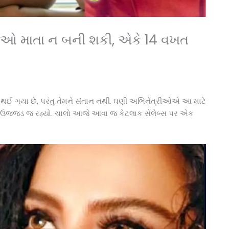
રીઓ માતા ન બની શકી, એકે 14 વખત
ો થઈ ગયા છે, પરંતુ તેમને સંતાન નથી. ઘણી અભિનેત્રીઓએ આ માટે
ોળો ઉજ્જડ જ રહ્યો. ચાલો આજે આવા જ કેટલાક સેલેબ્સ પર એક