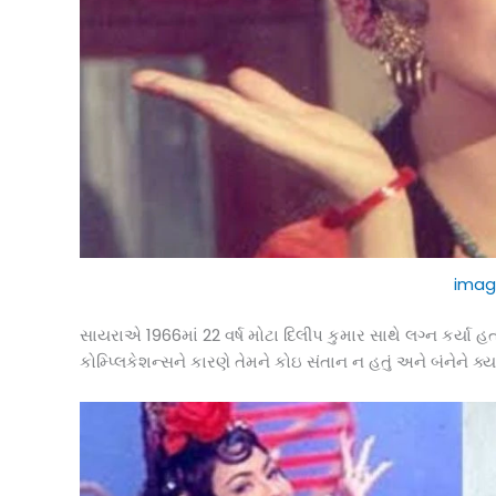
imag
સાયરાએ 1966માં 22 વર્ષ મોટા દિલીપ કુમાર સાથે લગ્ન કર્યા હ
કોમ્પ્લિકેશન્સને કારણે તેમને કોઇ સંતાન ન હતું અને બંનેને 