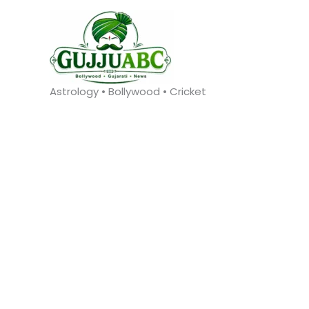
Skip
to
content
Astrology • Bollywood • Cricket