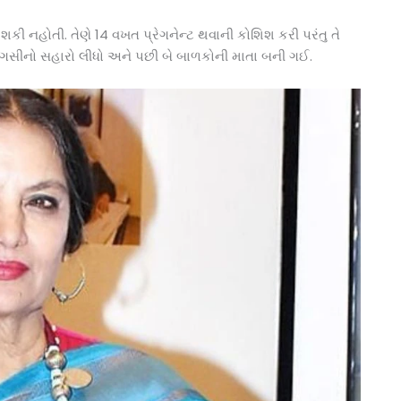
કી નહોતી. તેણે 14 વખત પ્રેગનેન્ટ થવાની કોશિશ કરી પરંતુ તે
સીનો સહારો લીધો અને પછી બે બાળકોની માતા બની ગઈ.