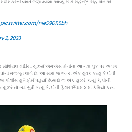
 શેર કરતી વખતે જણાવવામાં આવ્યું છે કે મહેન્દ્ર સિંહ ધોનીએ
.
pic.twitter.com/nleS9DR8bh
y 2, 2023
થે જ સોશિયલ મીડિયા યુઝર્સ એમએસ ધોનીના આ નવા લુક પર અલગ
ધોની મજબૂત લાગે છે. આ સાથે જ અન્ય એક યુવકે કહ્યું કે ધોની
પોલીસ યુનિફોર્મ પહેર્યો છે.સાથે જ એક યુઝરે કહ્યું કે, ધોની
ુઝરે તો ત્યાં સુધી કહ્યું કે, ધોની ફિલ્મ ‘સિંઘમ 3’માં કેમિયો કરવા