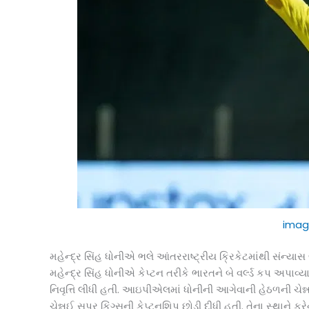
imag
મહેન્દ્ર સિંહ ધોનીએ ભલે આંતરરાષ્ટ્રીય ક્રિકેટમાંથી સંન્
મહેન્દ્ર સિંહ ધોનીએ કેપ્ટન તરીકે ભારતને બે વર્લ્ડ કપ અપાવ
નિવૃત્તિ લીધી હતી. આઇપીએલમાં ધોનીની આગેવાની હેઠળની ચેન્ન
ચેન્નઈ સુપર કિંગ્સની કેપ્ટનશિપ છોડી દીધી હતી. તેના સ્થાને 