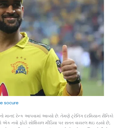
e socure
્નલનો માનદ રેન્ક આપવામાં આવ્યો છે. તેમણે ટ્રેનિંગ દરમિયાન સૈનિકો
ોનીનો એક નવો ફોટો સોશિયલ મીડિયા પર સતત વાયરલ થઇ રહ્યો છે,