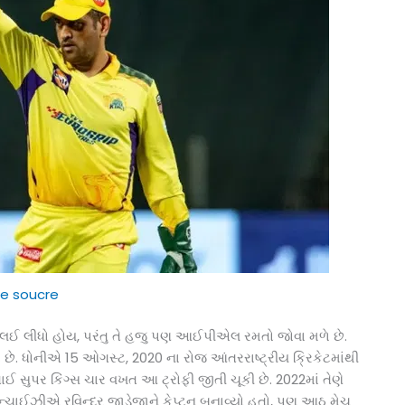
e soucre
યાસ લઈ લીધો હોય, પરંતુ તે હજુ પણ આઈપીએલ રમતો જોવા મળે છે.
્યા છે. ધોનીએ 15 ઓગસ્ટ, 2020 ના રોજ આંતરરાષ્ટ્રીય ક્રિકેટમાંથી
ાઈ સુપર કિંગ્સ ચાર વખત આ ટ્રોફી જીતી ચૂકી છે. 2022માં તેણે
ફ્રેન્ચાઈઝીએ રવિન્દ્ર જાડેજાને કેપ્ટન બનાવ્યો હતો, પણ આઠ મેચ