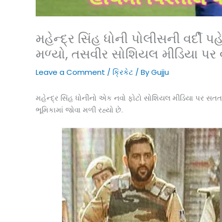
મહેન્દ્ર સિંહ ધોની પોલીસની વર્દી પ
મળ્યો, તસવીર સોશિયલ મીડિયા પર
Leave a Comment
/
ક્રિકેટ
/ By
Gujju
મહેન્દ્ર સિંહ ધોનીનો એક નવો ફોટો સોશિયલ મીડિયા પર સતત
ભૂમિકામાં જોવા મળી રહ્યો છે.