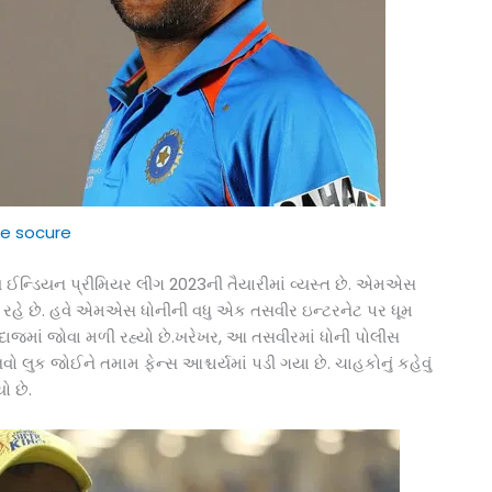
e socure
કાલ ઈન્ડિયન પ્રીમિયર લીગ 2023ની તૈયારીમાં વ્યસ્ત છે. એમએસ
રહે છે. હવે એમએસ ધોનીની વધુ એક તસવીર ઇન્ટરનેટ પર ધૂમ
ાં જોવા મળી રહ્યો છે.ખરેખર, આ તસવીરમાં ધોની પોલીસ
ો લુક જોઈને તમામ ફેન્સ આશ્ચર્યમાં પડી ગયા છે. ચાહકોનું કહેવું
ો છે.