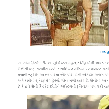
imag
ભારતીય ક્રિકેટ ટીમના પૂર્વ કેપ્ટન મહેન્દ્ર સિંહ ધોની આજ
ધોનીની ઘણી તસવીરો દરરોજ સોશિયલ મીડિયા પર વાયરલ થતી 
મચાવી રહી છે. આ તસવીરમાં એમએસ ધોની એકદમ અલગ અંદાજમ
અધિકારીનો યુનિફોર્મ પહેરેલો જોવા મળી રહ્યો છે. ધોનીનો આ નવ
છે કે હવે ધોની ક્રિકેટ છોડીને એક્ટિંગની દુનિયામાં પગ મૂકી રહ્ય