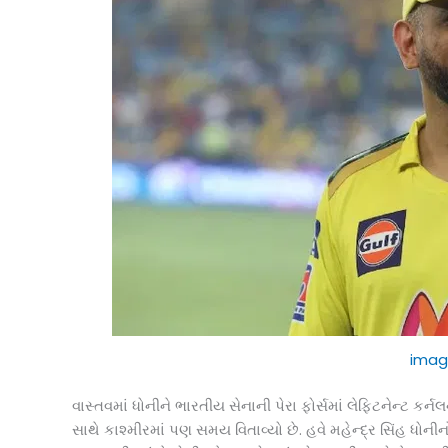
imag
વાસ્તવમાં ધોનીને ભારતીય સેનાની પેરા ફોર્સમાં લેફ્ટિનેન્ટ કર
સાથે કાશ્મીરમાં પણ સમય વિતાવ્યો છે. હવે મહેન્દ્ર સિંહ ધ