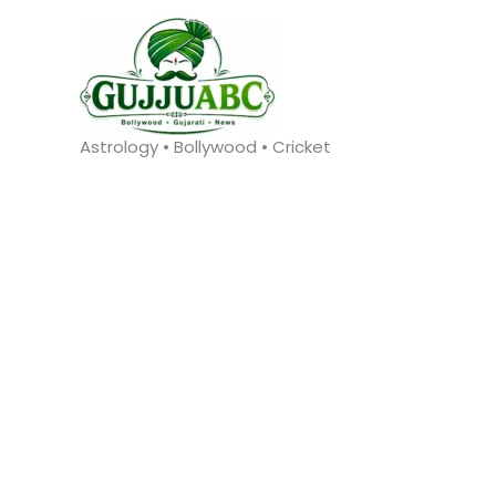
Skip
to
content
Astrology • Bollywood • Cricket