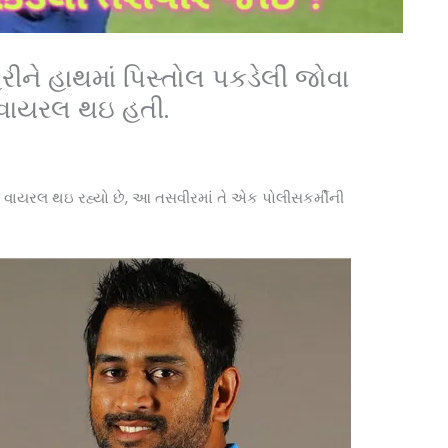
હેરીને હાથમાં પિસ્તોલ પકડેલી જોવા
 વાયરલ થઇ હતી.
 વાયરલ થઇ રહ્યો છે, આ તસવીરમાં તે એક પોલીસકર્મીની