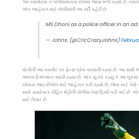
આ તસવીરમાં તે પોલીસમેનના રોલમાં જોવા મળી રહ્યો છે. તસવીર
એક જાહેરાત માટે પોલીસની આ વર્દી પહેરી છે.
MS Dhoni as a police officer in an ad
— Johns. (@CricCrazyJohns)
Februar
ધોનીની આ તસવીર પર ફેન્સ પ્રેમ વરસાવી રહ્યા છે. આ સા
અલગ રિએક્શન આપી રહ્યા છે. એક યુઝરે કહ્યું કે આ લુકમાં 
ચોક્કસ આઇપીએલ માટે જાહેરાત કરી રહ્યો છે, જેના માટે તેણે આ 
સામે ડાયરેક્ટર રોહિત શેટ્ટીની પોલીસ પણ ફિક્કી પડી ગઈ છે. એક ય
માટે તૈયાર છે.