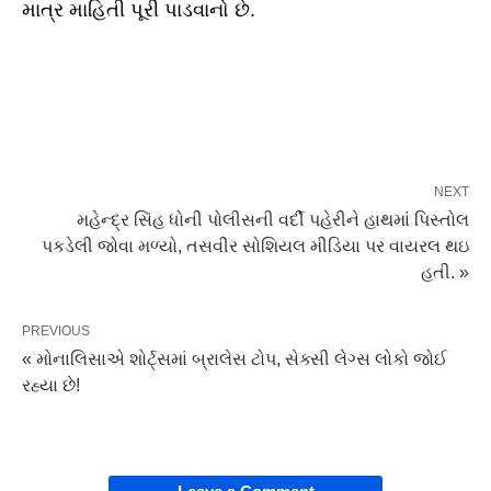
માત્ર માહિતી પૂરી પાડવાનો છે.
NEXT
મહેન્દ્ર સિંહ ધોની પોલીસની વર્દી પહેરીને હાથમાં પિસ્તોલ
પકડેલી જોવા મળ્યો, તસવીર સોશિયલ મીડિયા પર વાયરલ થઇ
હતી. »
PREVIOUS
« મોનાલિસાએ શોર્ટ્સમાં બ્રાલેસ ટોપ, સેક્સી લેગ્સ લોકો જોઈ
રહ્યા છે!