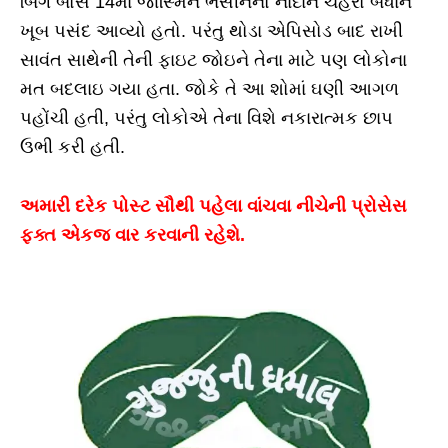
બિગ બોસ 14માં જાસ્મિન ભસીનનો નાદાન ચહેરો બધાને
ખૂબ પસંદ આવ્યો હતો. પરંતુ થોડા એપિસોડ બાદ રાખી
સાવંત સાથેની તેની ફાઇટ જોઇને તેના માટે પણ લોકોના
મત બદલાઇ ગયા હતા. જોકે તે આ શોમાં ઘણી આગળ
પહોંચી હતી, પરંતુ લોકોએ તેના વિશે નકારાત્મક છાપ
ઉભી કરી હતી.
અમારી દરેક પોસ્ટ સૌથી પહેલા વાંચવા નીચેની પ્રોસેસ
ફક્ત એકજ વાર કરવાની રહેશે.