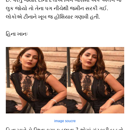
લુક જોયો તો તેના પગ નીચેથી જમીન સરકી ગઈ.
લોકોએ ટીનાને ખૂબ જ હોંશિયાર ગણાવી હતી.
હિના ખાનઃ
image soucre