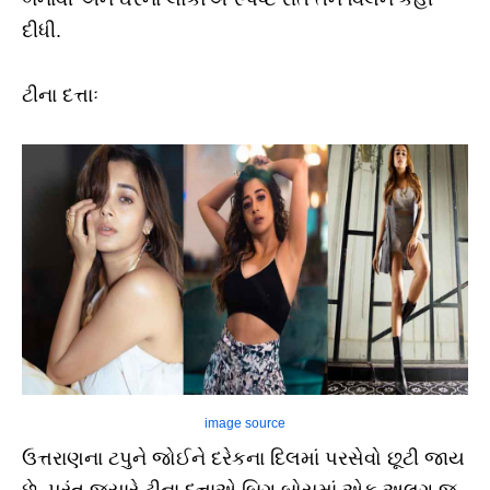
દીધી.
ટીના દત્તાઃ
image source
ઉત્તરાણના ટપુને જોઈને દરેકના દિલમાં પરસેવો છૂટી જાય
છે. પરંતુ જ્યારે ટીના દત્તાએ બિગ બોસમાં એક અલગ જ