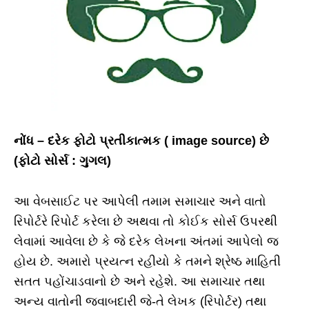
નોંધ – દરેક ફોટો પ્રતીકાત્મક ( image source) છે
(ફોટો સોર્સ : ગુગલ)
આ વેબસાઈટ પર આપેલી તમામ સમાચાર અને વાતો
રિપોર્ટરે રિપોર્ટ કરેલા છે અથવા તો કોઈક સોર્સ ઉપરથી
લેવામાં આવેલા છે કે જે દરેક લેખના અંતમાં આપેલો જ
હોય છે. અમારો પ્રયત્ન રહીયો કે તમને શ્રેષ્ઠ માહિતી
સતત પહોંચાડવાનો છે અને રહેશે. આ સમાચાર તથા
અન્ય વાતોની જવાબદારી જે-તે લેખક (રિપોર્ટર) તથા