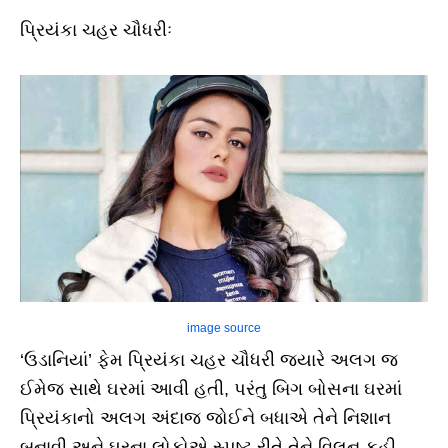
પ્રિયંકા ચહર ચૌધરીઃ
image source
‘ઉડાનિયાં’ ફેમ પ્રિયંકા ચહર ચૌધરી જ્યારે અલગ જ
ઈમેજ સાથે ઘરમાં આવી હતી, પરંતુ બિગ બોસના ઘરમાં
પ્રિયંકાનો અલગ અંદાજ જોઈને બધાએ તેને નિશાન
બનાવી અને ઘરના લોકોએ સ્પષ્ટ રીતે તેને વિલન કહી