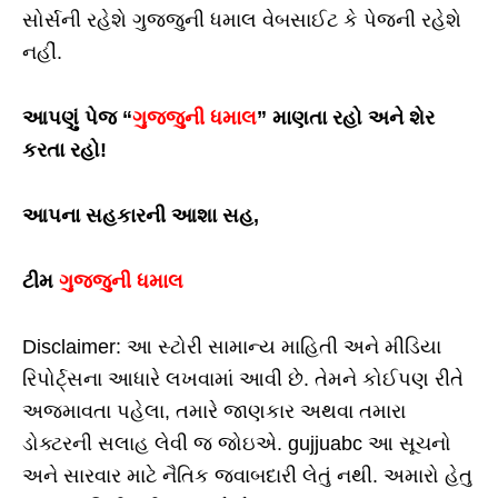
સોર્સની રહેશે ગુજ્જુની ધમાલ વેબસાઈટ કે પેજની રહેશે
નહીં.
આપણું પેજ “
ગુજ્જુની ધમાલ
” માણતા રહો અને શેર
કરતા રહો!
આપના સહકારની આશા સહ,
ટીમ
ગુજ્જુની ધમાલ
Disclaimer: આ સ્ટોરી સામાન્ય માહિતી અને મીડિયા
રિપોર્ટ્સના આધારે લખવામાં આવી છે. તેમને કોઈપણ રીતે
અજમાવતા પહેલા, તમારે જાણકાર અથવા તમારા
ડોક્ટરની સલાહ લેવી જ જોઇએ. gujjuabc આ સૂચનો
અને સારવાર માટે નૈતિક જવાબદારી લેતું નથી. અમારો હેતુ