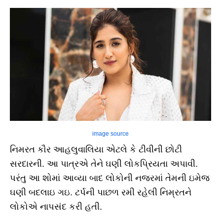
image source
નિમરત કૌર આહલુવાલિયા એટલે કે ટીવીની છોટી
સરદારની. આ પાત્રએ તેને ઘણી લોકપ્રિયતા અપાવી.
પરંતુ આ શોમાં આવ્યા બાદ લોકોની નજરમાં તેમની ઇમેજ
ઘણી બદલાઇ ગઇ. ટર્પની પાછળ રમી રહેલી નિમ્રતને
લોકોએ નાપસંદ કરી હતી.