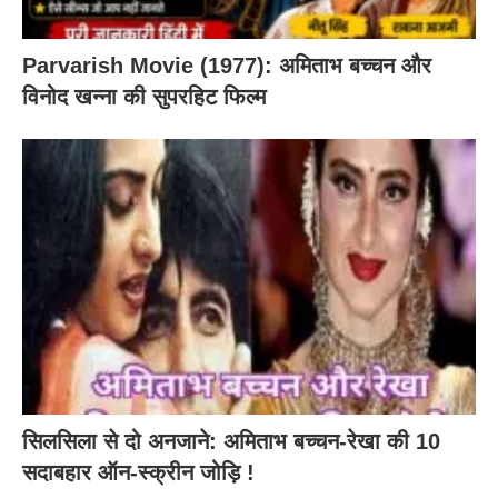
Parvarish Movie (1977): अमिताभ बच्चन और
विनोद खन्ना की सुपरहिट फिल्म
सिलसिला से दो अनजाने: अमिताभ बच्चन-रेखा की 10
सदाबहार ऑन-स्क्रीन जोड़ि !