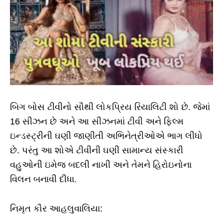
બિગ બોસ ટીવીનો સૌથી લોકપ્રિય રિયાલિટી શો છે. જેમાં
16 સીઝન છે અને આ સીઝનમાં ટીવી અને ફિલ્મ
ઇન્ડસ્ટ્રીની ઘણી જાણીતી અભિનેત્રીઓએ ભાગ લીધો
છે. પરંતુ આ શોએ ટીવીની ઘણી સામાન્ય સંસ્કારી
વહુઓની ઇમેજ બદલી નાખી અને તેમને હિરોઇનોના
વિલન બનાવી દીધા.
નિમૃત કૌર આહલુવાલિયા: