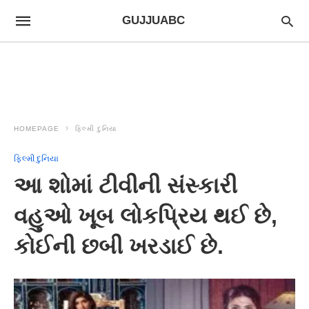
GUJJUABC
HOMEPAGE
ફિલ્મી દુનિયા
ફિલ્મી દુનિયા
આ શોમાં ટીવીની સંસ્કારી
વહુઓ ખૂબ લોકપ્રિય થઈ છે,
કોઈની છબી ખરડાઈ છે.