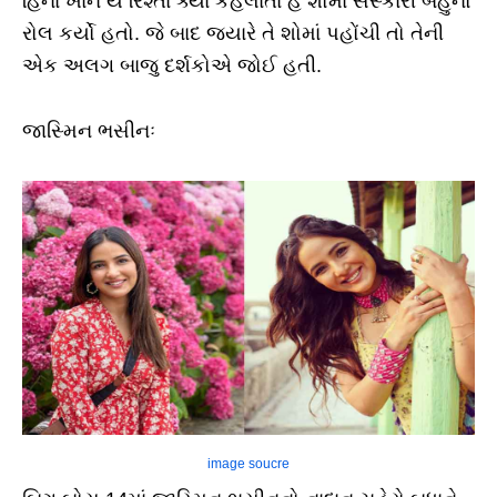
હિના ખાને યે રિશ્તા ક્યા કહલાતા હૈ શોમાં સંસ્કારી બહુનો
રોલ કર્યો હતો. જે બાદ જ્યારે તે શોમાં પહોંચી તો તેની
એક અલગ બાજુ દર્શકોએ જોઈ હતી.
જાસ્મિન ભસીનઃ
image soucre