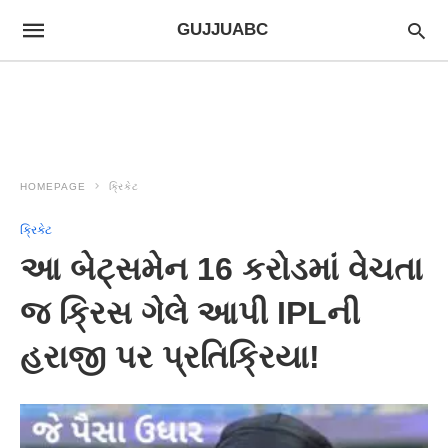
GUJJUABC
HOMEPAGE
ક્રિકેટ
ક્રિકેટ
આ બેટ્સમેન 16 કરોડમાં વેચતા
જ ક્રિસ ગેલે આપી IPLની
હરાજી પર પ્રતિક્રિયા!