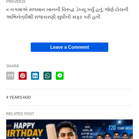
PREVIOUS
« નગમાએ સલમાન ખાનની વિરુદ્ધ ડેબ્યૂ કર્યું હતું, જેણે ટોચની
અભિનેત્રીથી રાજકારણી સુધીની સફર કરી હતી
Leave a Comment
SHARE
4 YEARS AGO
RELATED POST