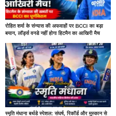
रोहित शर्मा के संन्यास की अफवाहों पर BCCI का बड़ा
बयान, लॉर्ड्स वनडे नहीं होगा हिटमैन का आखिरी मैच
स्मृति मंधाना बर्थडे स्पेशल: संघर्ष, रिकॉर्ड और मुस्कान से