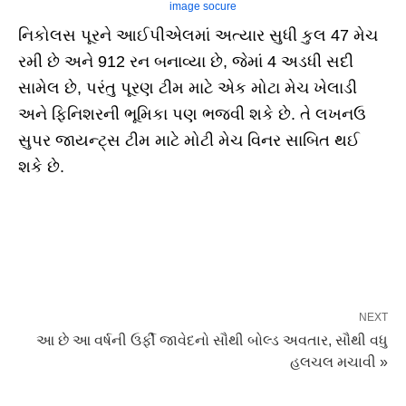
image socure
નિકોલસ પૂરને આઈપીએલમાં અત્યાર સુધી કુલ 47 મેચ
રમી છે અને 912 રન બનાવ્યા છે, જેમાં 4 અડધી સદી
સામેલ છે, પરંતુ પૂરણ ટીમ માટે એક મોટા મેચ ખેલાડી
અને ફિનિશરની ભૂમિકા પણ ભજવી શકે છે. તે લખનઉ
સુપર જાયન્ટ્સ ટીમ માટે મોટી મેચ વિનર સાબિત થઈ
શકે છે.
NEXT
આ છે આ વર્ષની ઉર્ફી જાવેદનો સૌથી બોલ્ડ અવતાર, સૌથી વધુ
હલચલ મચાવી »