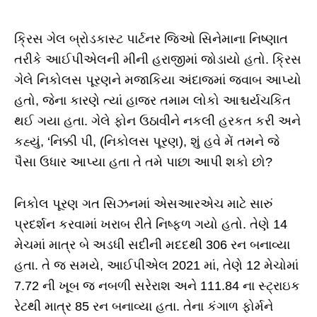
ક્રિસ ગેલ બ્રોડકાસ્ટ પાર્ટનર જિઓ સિનેમાના નિષ્ણાત
તરીકે આઈપીએલની મીની હરાજીમાં જોડાયો હતો. ક્રિસ
ગેલે નિકોલસ પૂરણને મજાકિયા અંદાજમાં જવાબ આપ્યો
હતો, જેના કારણે ત્યાં હાજર તમામ લોકો આશ્ચર્યચકિત
થઈ ગયા હતા. ગેલે ફોન ઉઠાવીને નકલી હરકત કરી અને
કહ્યું, ‘નિક્કી પી, (નિકોલસ પૂરણ), શું હવે મેં તમને જે
પૈસા ઉધાર આપ્યા હતા તે તમે પાછા આપી શકો છો?
નિકોલ પૂરણ ગત સિઝનમાં એસઆરએચ માટે સારું
પ્રદર્શન કરવામાં ખરાબ રીતે નિષ્ફળ ગયો હતો. તેણે 14
મેચમાં માત્ર બે અડધી સદીની મદદથી 306 રન બનાવ્યા
હતા. તે જ સમયે, આઈપીએલ 2021 માં, તેણે 12 મેચોમાં
7.72 ની ખૂબ જ નબળી સરેરાશ અને 111.84 ના સ્ટ્રાઇક
રેટથી માત્ર 85 રન બનાવ્યા હતા. તેના કંગાળ ફોર્મને