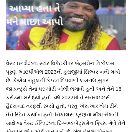
વેસ્ટ ઇન્ડીઝના સ્ટાર વિકેટકીપર બેટ્સમેન નિકોલસ
પૂરણ આઇપીએલ 2023ની હરાજીમાં સિલ્વર બની ગયો
છે. કેએલ રાહુલની કેપ્ટનશિપવાળી લખનઉ સુપર
જાયન્ટ્સે તેના પર મોટી બોલી લગાવી હતી અને તેને 16
કરોડમાં ખરીદ્યો હતો. વર્ષ 2022માં તે સનરાઇઝર્સ
હૈદરાબાદ તરફથી રમ્યો હતો, પરંતુ એસઆરએચ ટીમે
તેને રિટેન કર્યો ન હતો. નિકોલસ પૂરણના મોંઘા સેલની
સાથે જ વેસ્ટ ઈન્ડિઝના દિગ્ગજ બેટ્સમેન ક્રિસ ગેલે તેને
ફોન પર એક મોટી વાત કહી છે. ગેલ હંમેશા પોતાના