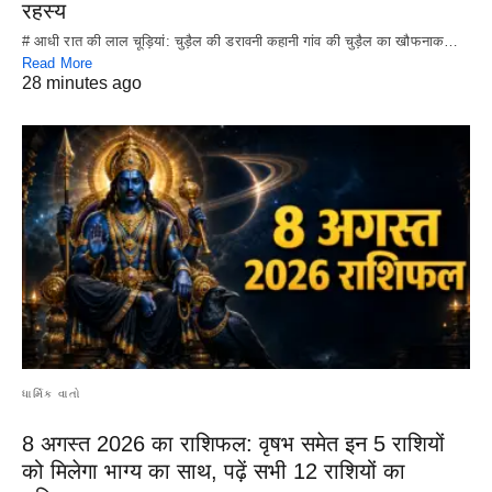
रहस्य
# आधी रात की लाल चूड़ियां: चुड़ैल की डरावनी कहानी गांव की चुड़ैल का खौफनाक…
Read More
28 minutes ago
ધાર્મિક વાતો
8 अगस्त 2026 का राशिफल: वृषभ समेत इन 5 राशियों
को मिलेगा भाग्य का साथ, पढ़ें सभी 12 राशियों का