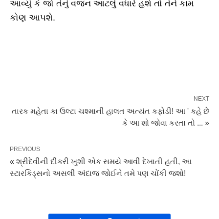
આવ્યું કે જો તેનું વજન આટલું વધારે હશે તો તેને કામ
કોણ આપશે.
NEXT
તારક મહેતા કા ઉલ્ટા ચશ્માની હાલત અત્યંત કફોડી! આ ' કહે છે
કે આ શો જોવા કરતા તો ... »
PREVIOUS
« શ્રીદેવીની દીકરી ખુશી એક સમયે આવી દેખાતી હતી, આ
સ્ટારકિડ્સનો અસલી અંદાજ જોઈને તમે પણ ચોંકી જશો!