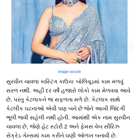
image socure
સુરવીન ચાવલા કાસ્ટિંગ કાઉચઃ બોલિવૂડમાં કામ મળવું
સરળ નથી. અહીં દર વર્ષે હજારો લોકો કામ મેળવવા આવે
છે, પરંતુ કેટલાકને જ સફળતા મળે છે. કેટલાક સાથે
કેટલીક ઘટનાઓ એવી પણ બને છે જેને આખી જિંદગી
ભૂલી જવી સહેલી નથી હોતી. આમાંથી એક નામ સુરવીન
ચાવલા છે, જેણે હેટ સ્ટોરી 2 અને ફેમસ વેબ સીરિઝ
સેક્રેડ ગેમ્સમાં કામ કરીને ઘણી ઓળખ બનાવી છે.