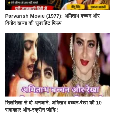
Parvarish Movie (1977): अमिताभ बच्चन और
विनोद खन्ना की सुपरहिट फिल्म
सिलसिला से दो अनजाने: अमिताभ बच्चन-रेखा की 10
सदाबहार ऑन-स्क्रीन जोड़ि !