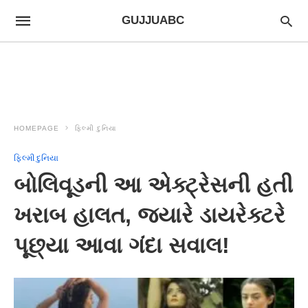
GUJJUABC
HOMEPAGE
ફિલ્મી દુનિયા
ફિલ્મી દુનિયા
બોલિવૂડની આ એક્ટ્રેસની હતી
ખરાબ હાલત, જ્યારે ડાયરેક્ટરે
પૂછ્યા આવા ગંદા સવાલ!