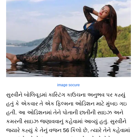
image socure
સુરવીને બોલિવૂડમાં કાસ્ટિંગ કાઉચના અનુભવ પર કહ્યું
હતું કે એકવાર તે એક ફિલ્મના ઓડિશન માટે મુંબઇ ગઇ
હતી. આ ઓડિશનમાં તેને પોતાની છાતીની સાઇઝ અને
કમરની સાઇઝ જણાવવાનું કહેવામાં આવ્યું હતું. સુરવીને
જ્યારે કહ્યું કે તેનું વજન 56 કિલો છે, ત્યારે તેને કહેવામાં